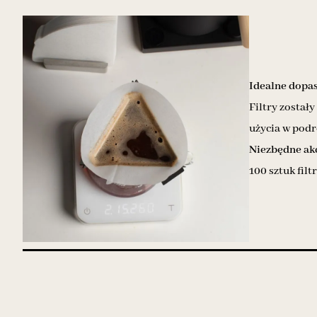
Idealne dopa
Filtry został
użycia w podr
Niezbędne ak
100 sztuk fil