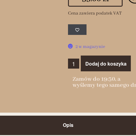
Cena zawiera podatek VAT
2 w magazynie
Dodaj do koszyka
Zamów do 19:30, a
wyślemy tego samego dn
Opis