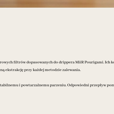
ierowych filtrów dopasowanych do drippera MiiR Pourigami. Ich k
ą ekstrakcję przy każdej metodzie zalewania.
zyja stabilnemu i powtarzalnemu parzeniu. Odpowiedni przepływ p