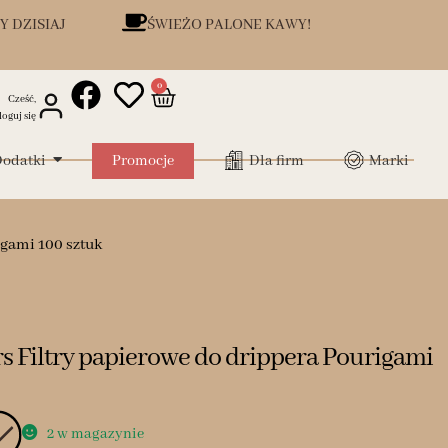
Y DZISIAJ
ŚWIEŻO PALONE KAWY!
0
Cześć,
loguj się
odatki
Promocje
Dla firm
Marki
igami 100 sztuk
rs Filtry papierowe do drippera Pourigami
2 w magazynie