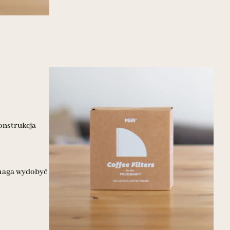
onstrukcja
omaga wydobyć