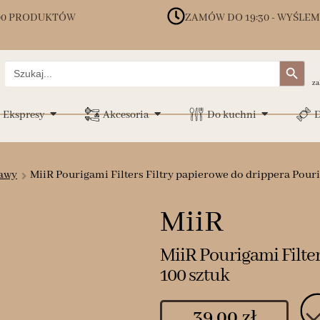
00 PRODUKTÓW
ZAMÓW DO 19:30 - WYŚLEM
Search Button
Search
for:
za
Ekspresy
Akcesoria
Do kuchni
D
kawy
MiiR Pourigami Filters Filtry papierowe do drippera Pour
MiiR
MiiR Pourigami Filte
100 sztuk
39.00
zł