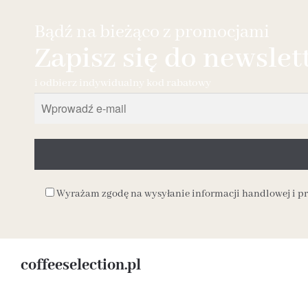
Bądź na bieżąco z promocjami
Zapisz się do newslet
i odbierz indywidualny kod rabatowy
Wyrażam zgodę na wysyłanie informacji handlowej i 
coffeeselection.pl