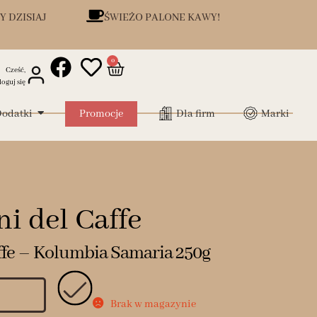
Y DZISIAJ
ŚWIEŻO PALONE KAWY!
0
Cześć,
loguj się
odatki
Promocje
Dla firm
Marki
ni del Caffe
affe – Kolumbia Samaria 250g
Brak w magazynie