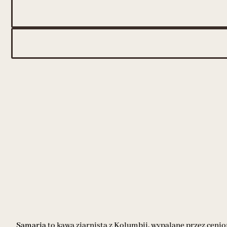
Samaria
to kawa ziarnista z Kolumbii, wypalane przez ceni