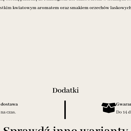
ystkim
kwiatowym aromatem oraz smakiem orzechów laskowych i
Dodatki
 dostawa
Gwaran
na czas.
Do 14 d