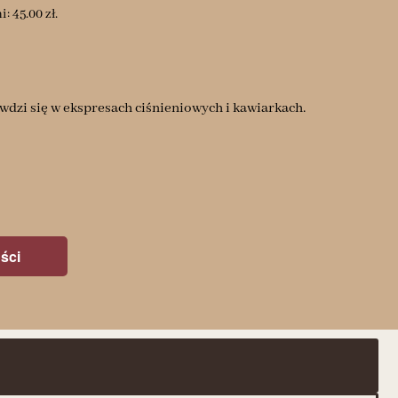
ni:
45.00
zł
.
dzi się w ekspresach ciśnieniowych i kawiarkach.
ści