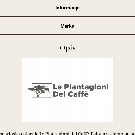
Informacje
Marka
Opis
oną włoską palarnię
Le Piantagioni del Caffè.
Palona w ciemnym sto