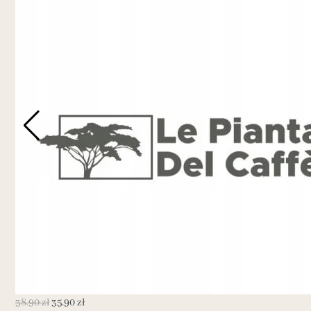
38.90
zł
35.90
zł