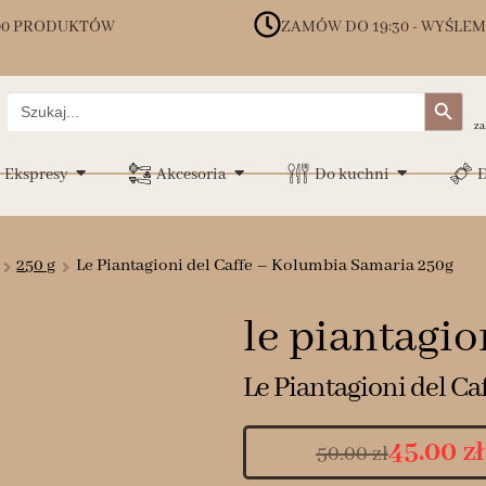
00 PRODUKTÓW
ZAMÓW DO 19:30 - WYŚLEM
Search Button
Search
for:
za
Ekspresy
Akcesoria
Do kuchni
D
250 g
Le Piantagioni del Caffe – Kolumbia Samaria 250g
le piantagio
Le Piantagioni del C
45.00
zł
50.00
zł