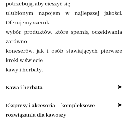
potrzebują, aby cieszyć się
ulubionym napojem w najlepszej jakości.
Oferujemy szeroki
wybór produktów, które spełnią oczekiwania
zarówno
koneserów, jak i osób stawiających pierwsze
kroki w świecie
kawy i herbaty.
Kawa i herbata
Specjalizujemy się w sprzedaży kawy ziarnistej
Ekspresy i akcesoria – kompleksowe
i mielonej online,
rozwiązania dla kawoszy
dostarczając produkty od najlepszych marek z