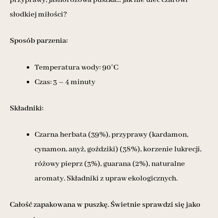
przyprawy, jasnoróżowa puszka… jak nie ulec czarowi
słodkiej miłości?
Sposób parzenia:
Temperatura wody: 90°C
Czas: 3 – 4 minuty
Składniki:
Czarna herbata (39%), przyprawy (kardamon,
cynamon, anyż, goździki) (38%), korzenie lukrecji,
różowy pieprz (3%), guarana (2%), naturalne
aromaty. Składniki z upraw ekologicznych.
Całość zapakowana w puszkę. Świetnie sprawdzi się jako