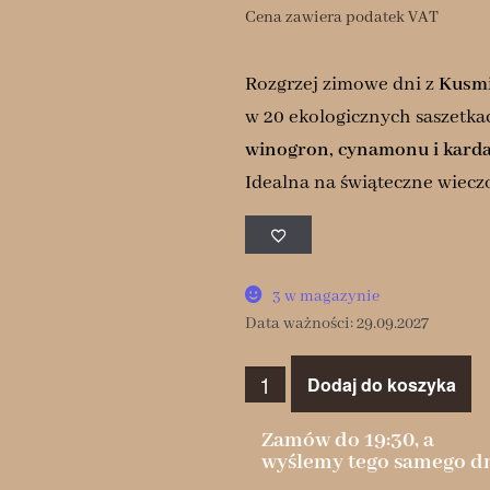
Cena zawiera podatek VAT
Rozgrzej zimowe dni z
Kusmi
w 20 ekologicznych saszetk
winogron, cynamonu i kar
Idealna na świąteczne wieczo
3 w magazynie
Data ważności: 29.09.2027
Dodaj do koszyka
Zamów do 19:30, a
wyślemy tego samego dn