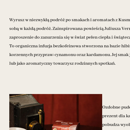
Wyrusz w niezwykłą podróż po smakach i aromatach z Kusmi
sobą w każdą podróż. Zainspirowana powieścią Juliusza Vern
zaproszenie do zanurzenia się w świat pełen ciepła i świątec
To organiczna infuzja bezkofeinowa stworzona na bazie hibis
korzennych przypraw: cynamonu oraz kardamonu. Jej smak j
lub jako aromatyczny towarzysz rodzinnych spotkań.
Ozdobne pudeł
prezent dla k
pobudza wyob