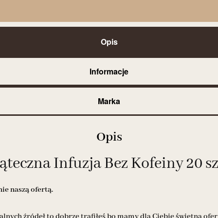
Opis
Informacje
Marka
Opis
teczna Infuzja Bez Kofeiny 20 sz
e naszą ofertą.
alnych źródeł to dobrze trafiłeś bo mamy dla Ciebie świetną ofer