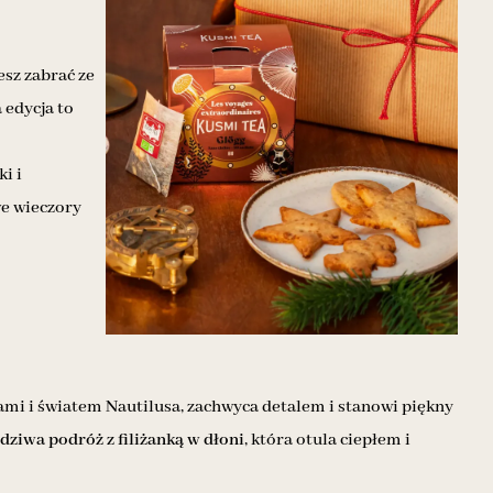
sz zabrać ze
 edycja to
i i
we wieczory
mi i światem Nautilusa, zachwyca detalem i stanowi piękny
ziwa podróż z filiżanką w dłoni
, która otula ciepłem i