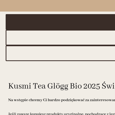
Kusmi Tea Glögg Bio 2025 Świą
Na wstępie chcemy Ci bardzo podziękować za zainteresowani
Jeśli zawsze kupujesz produkty oryginalne, pochodzące z leg