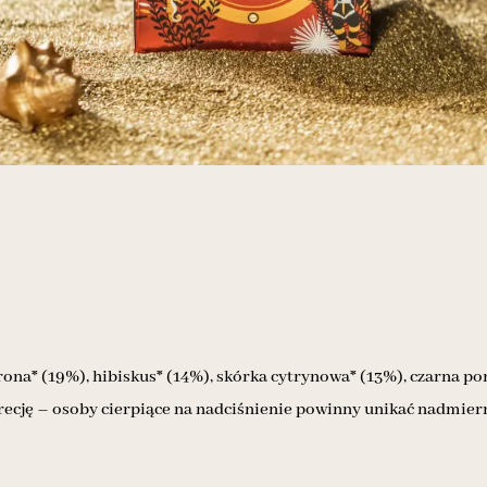
a* (19%), hibiskus* (14%), skórka cytrynowa* (13%), czarna porz
ecję – osoby cierpiące na nadciśnienie powinny unikać nadmiern