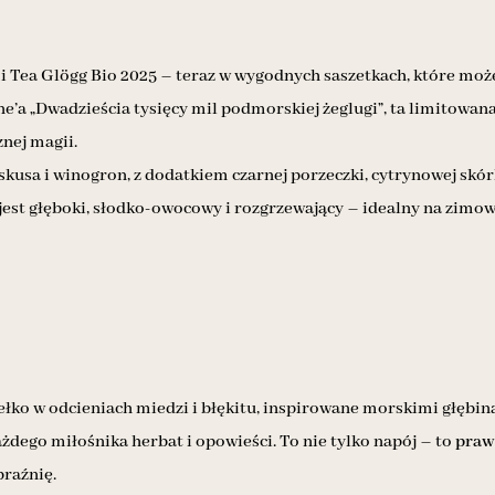
 Tea Glögg Bio 2025 – teraz w wygodnych saszetkach, które może
e’a „Dwadzieścia tysięcy mil podmorskiej żeglugi”, ta limitowana
znej magii.
kusa i winogron, z dodatkiem czarnej porzeczki, cytrynowej skórk
est głęboki, słodko-owocowy i rozgrzewający – idealny na zimo
ko w odcieniach miedzi i błękitu, inspirowane morskimi głębina
ażdego miłośnika herbat i opowieści. To nie tylko napój – to
prawd
raźnię.