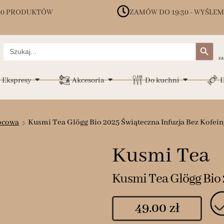
00 PRODUKTÓW
ZAMÓW DO 19:30 - WYŚLEM
Search Button
Search
for:
za
Ekspresy
Akcesoria
Do kuchni
D
ocowa
Kusmi Tea Glögg Bio 2025 Świąteczna Infuzja Bez Kofeiny
Kusmi Tea
Kusmi Tea Glögg Bio 
49.00
zł