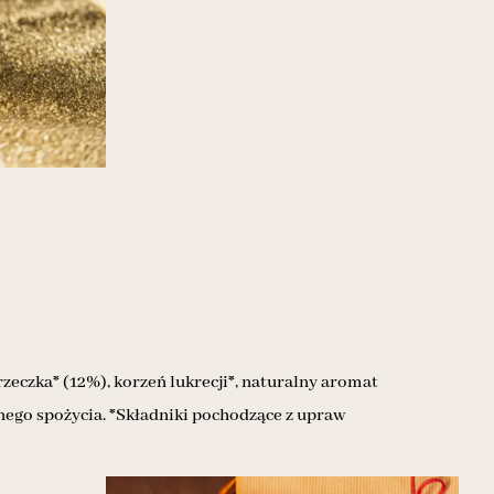
eczka* (12%), korzeń lukrecji*, naturalny aromat
ego spożycia. *Składniki pochodzące z upraw