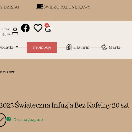
Y DZISIAJ
ŚWIEŻO PALONE KAWY!
0
Cześć,
loguj się
odatki
Promocje
Dla firm
Marki
 20 szt
2025 Świąteczna Infuzja Bez Kofeiny 20 szt
3 w magazynie