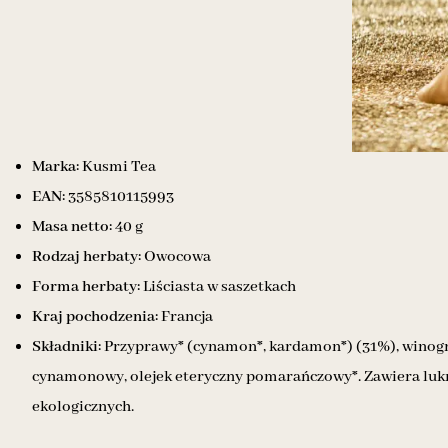
Marka:
Kusmi Tea
EAN:
3585810115993
Masa netto:
40 g
Rodzaj herbaty:
Owocowa
Forma herbaty:
Liściasta w saszetkach
Kraj pochodzenia:
Francja
Składniki:
Przyprawy* (cynamon*, kardamon*) (31%), winogron
cynamonowy, olejek eteryczny pomarańczowy*. Zawiera lukr
ekologicznych.