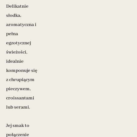
Delikatnie
słodka,
aromatyczna i
pełna
egzotycznej
świeżości,
idealnie
komponuje się
z chrupiącym
pieczywem,
croissantami
lub serami.
Jej smak to
połączenie