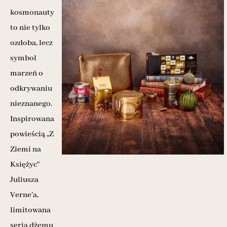
kosmonauty
to nie tylko
ozdoba, lecz
symbol
marzeń o
odkrywaniu
nieznanego.
Inspirowana
powieścią „Z
Ziemi na
Księżyc”
Juliusza
Verne’a,
limitowana
seria dżemu