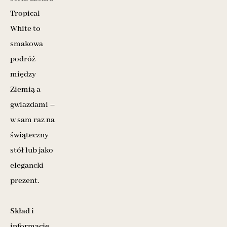
Tropical
White to
smakowa
podróż
między
Ziemią a
gwiazdami –
w sam raz na
świąteczny
stół lub jako
elegancki
prezent.
Skład i
informacje