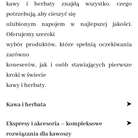
kawy i herbaty znajdą wszystko, czego
potrzebują, aby cieszyć się
ulubionym napojem w najlepszej jakości.
Oferujemy szeroki
wybór produktów, które spełnią oczekiwania
zarówno
koneserów, jak i osób stawiających pierwsze
kroki w świecie
kawy i herbaty.
Kawa i herbata
Specjalizujemy się w sprzedaży kawy ziarnistej
Ekspresy i akcesoria – kompleksowe
i mielonej online,
rozwiązania dla kawoszy