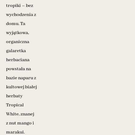
tropiki – bez
wychodzenia z
domu. Ta
wyjątkowa,
organiczna
galaretka
herbaciana
powstała na
bazie naparu z
kultowej białej
herbaty
Tropical
White, znanej
z nut mango i
marakui.