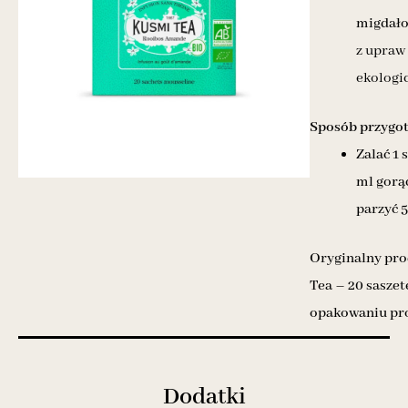
migdał
z upraw
ekologi
Sposób przygo
Zalać 1 
ml gorąc
parzyć 
Oryginalny pr
Tea – 20 saszet
opakowaniu pr
Dodatki