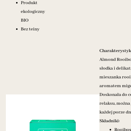
Produkt
ekologiczny
BIO
Bez teiny
Charakterystyk
Almond Rooibos
słodka i delika
mieszanka rooi
aromatem migd
Doskonała do 
relaksu, można 
każdej porze dn
Składniki:
Rooibos