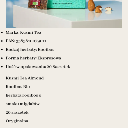
Marka:
Kusmi Tea
EAN:
3585810079011
Rodzaj herbaty:
Rooibos
Forma herbaty:
Ekspresowa
Ilość w opakowaniu:
20 Saszetek
Kusmi Tea Almond
Rooibos Bio –
herbata rooibos o
smaku migdałów
20 saszetek
Oryginalna