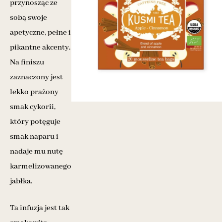
przynosząc ze
sobą swoje
apetyczne, pełne i
pikantne akcenty.
Na finiszu
zaznaczony jest
lekko prażony
smak cykorii,
który potęguje
smak naparu i
nadaje mu nutę
karmelizowanego
jabłka.
Ta infuzja jest tak