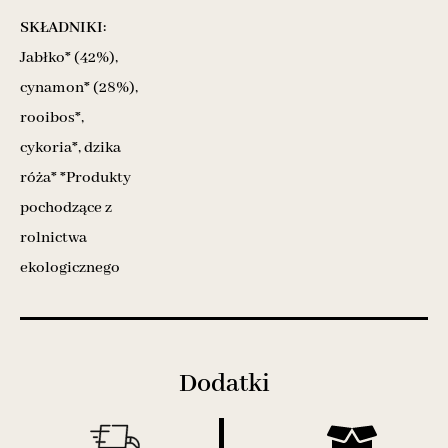
SKŁADNIKI:
Jabłko* (42%),
cynamon* (28%),
rooibos*,
cykoria*, dzika
róża* *Produkty
pochodzące z
rolnictwa
ekologicznego
Dodatki