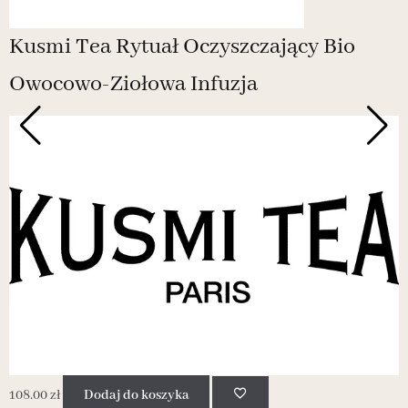
Kusmi Tea Rytuał Oczyszczający Bio
Owocowo-Ziołowa Infuzja
N
108.00
zł
Dodaj do koszyka