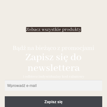
Zobacz wszystkie produkty
Bądź na bieżąco z promocjami
Zapisz się do
newslettera
i odbierz indywidualny kod rabatowy