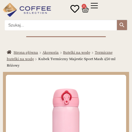
0
Search Button
Search
for:
Strona główna
Akcesoria
Butelki na wodę
Termiczne
butelki na wodę
Kubek Termiczny Majestic Sport Mash 450 ml
Różowy