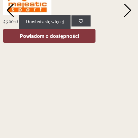
45.00
zł
Dowiedz się więcej
4
Powiadom o dostępności