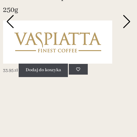
250g
N
33.95
zł
Dodaj do koszyka
1