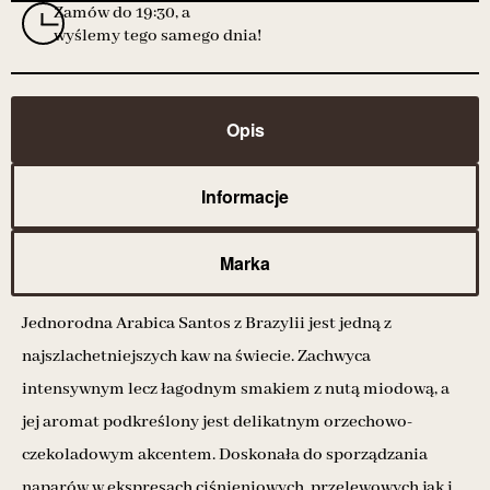
Zamów do 19:30, a
wyślemy tego samego dnia!
Opis
Informacje
Marka
Jednorodna Arabica Santos z Brazylii jest jedną z
najszlachetniejszych kaw na świecie. Zachwyca
intensywnym lecz łagodnym smakiem z nutą miodową, a
jej aromat podkreślony jest delikatnym orzechowo-
czekoladowym akcentem. Doskonała do sporządzania
naparów w ekspresach ciśnieniowych, przelewowych jak i