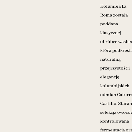
Kolumbia La
Roma została
poddana
klasycznej
obróbce washe
która podkreśl
naturalną
przejrzystość i
elegancję
kolumbijskich
odmian Caturra
Castillo. Stara
selekcja owocó
kontrolowana
fermentacja or