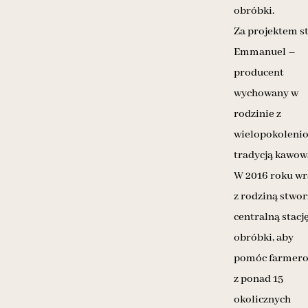
obróbki.
Za projektem s
Emmanuel –
producent
wychowany w
rodzinie z
wielopokoleni
tradycją kawow
W 2016 roku wr
z rodziną stwor
centralną stacj
obróbki, aby
pomóc farmer
z ponad 15
okolicznych