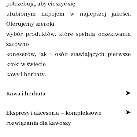
potrzebują, aby cieszyć się
ulubionym napojem w najlepszej jakości.
Oferujemy szeroki
wybór produktów, które spełnią oczekiwania
zarówno
koneserów, jak i osób stawiających pierwsze
kroki w świecie
kawy i herbaty.
Kawa i herbata
Specjalizujemy się w sprzedaży kawy ziarnistej
Ekspresy i akcesoria – kompleksowe
i mielonej online,
rozwiązania dla kawoszy
dostarczając produkty od najlepszych marek z