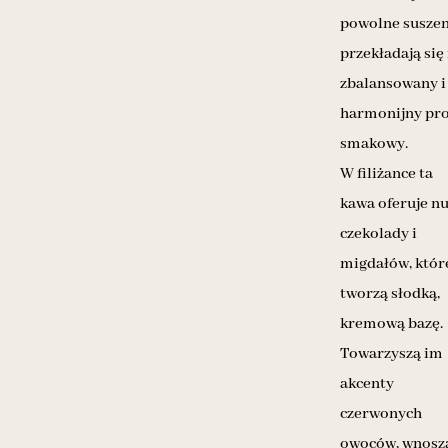
powolne suszen
przekładają się
zbalansowany i
harmonijny pro
smakowy.
W filiżance ta
kawa oferuje n
czekolady i
migdałów, któr
tworzą słodką,
kremową bazę.
Towarzyszą im
akcenty
czerwonych
owoców, wnosz