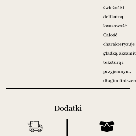
świeżość i
delikatną
kwasowość.
Całość
charakteryzuje 
gładką, aksami
teksturą i
przyjemnym,
długim finisze
Dodatki