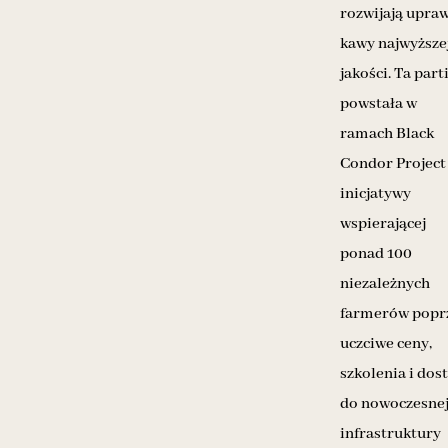
rozwijają upra
kawy najwyższe
jakości. Ta part
powstała w
ramach Black
Condor Project
inicjatywy
wspierającej
ponad 100
niezależnych
farmerów popr
uczciwe ceny,
szkolenia i dos
do nowoczesne
infrastruktury