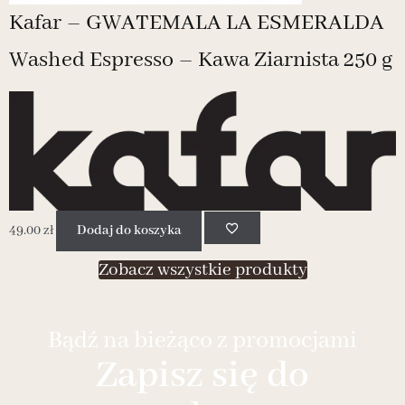
Kafar – GWATEMALA LA ESMERALDA
Washed Espresso – Kawa Ziarnista 250 g
4
49.00
zł
Dodaj do koszyka
Zobacz wszystkie produkty
Bądź na bieżąco z promocjami
Zapisz się do