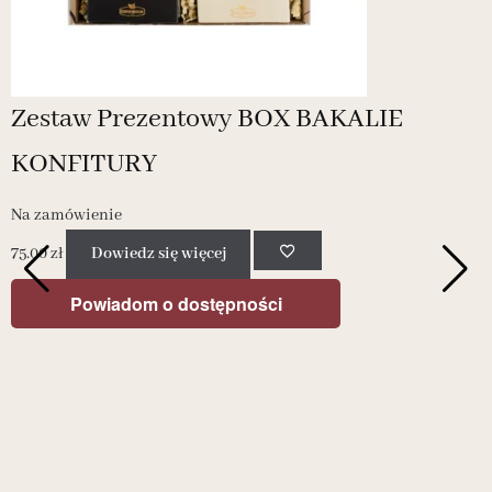
Zestaw Prezentowy BOX BAKALIE
KONFITURY
Na zamówienie
N
75.00
zł
Dowiedz się więcej
Powiadom o dostępności