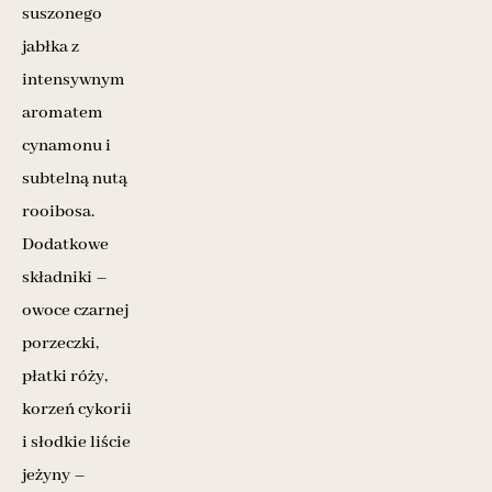
suszonego
jabłka z
intensywnym
aromatem
cynamonu i
subtelną nutą
rooibosa.
Dodatkowe
składniki –
owoce czarnej
porzeczki,
płatki róży,
korzeń cykorii
i słodkie liście
jeżyny –