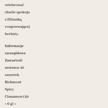
celebrować
chwile spokoju
z filiżanką
rozgrzewającej
herbaty.
Informacje
szczegółowe
Zawartość
zestawu:
40
saszetek
Richmont
Spicy
Cinnamon (40
× 6 g) +