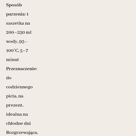
Sposób
parzenia:
1
saszetka na
200–250 ml
wody, 95–
100°C, 5–7
minut
Przeznaczenie:
do
codziennego
picia, na
prezent,
idealna na
chłodne dni
Rozgrzewająca,