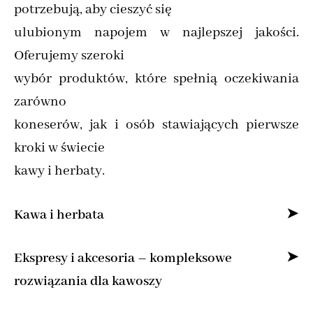
potrzebują, aby cieszyć się
ulubionym napojem w najlepszej jakości.
Oferujemy szeroki
wybór produktów, które spełnią oczekiwania
zarówno
koneserów, jak i osób stawiających pierwsze
kroki w świecie
kawy i herbaty.
Kawa i herbata
Specjalizujemy się w sprzedaży kawy ziarnistej
Ekspresy i akcesoria – kompleksowe
i mielonej online,
rozwiązania dla kawoszy
dostarczając produkty od najlepszych marek z