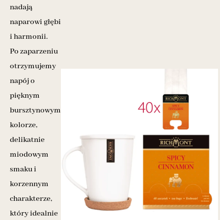
nadają
naparowi głębi
i harmonii.
Po zaparzeniu
otrzymujemy
napój o
pięknym
bursztynowym
kolorze,
delikatnie
miodowym
smaku i
korzennym
charakterze,
który idealnie