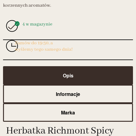
korzennych aromatów.
4 w magazynie
Zamów do 19:30, a
wyślemy tego samego dnia!
Opis
Informacje
Marka
Herbatka Richmont Spicy