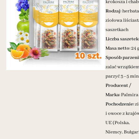
krokosza i chab
Rodzaj
: herbata
ziołowa liściast
saszetkach
Liczba saszetek
Masa netto
: 24 
Sposób parzen
zalać wrzątkiem
parzyć 3–5 min
Producent /
Marka:
Palmira
Pochodzenie:
zi
i owoce z krajó
UE (Polska,
Niemcy, Bułgari