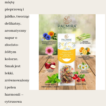
miętę
pieprzową i
jabłko, tworząc
delikatny,
aromatyczny
napar o
złocisto-
żółtym
kolorze.
Smak jest
lekki,
zrównoważony
i pełen
harmonii –
cytrusowa