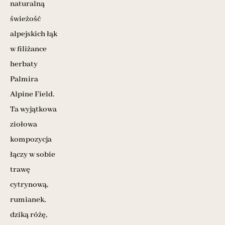
naturalną
świeżość
alpejskich łąk
w filiżance
herbaty
Palmira
Alpine Field.
Ta wyjątkowa
ziołowa
kompozycja
łączy w sobie
trawę
cytrynową,
rumianek,
dziką różę,