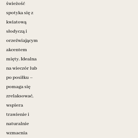
świeżość
spotyka się z
kwiatową
słodyczą i
orzeźwiającym
akcentem
mięty. Idealna
na wieczór lub
po posiłku –
pomaga się
zrelaksować,
wspiera
trawienie i
naturalnie
wzmacnia