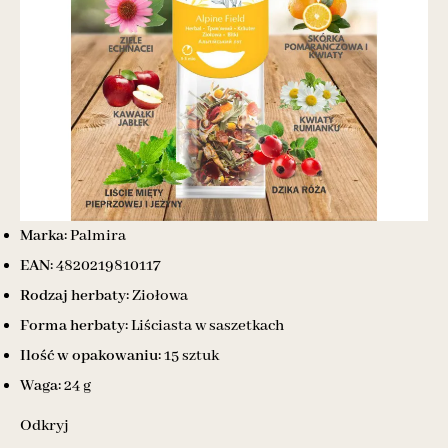
Marka:
Palmira
EAN:
4820219810117
Rodzaj herbaty:
Ziołowa
Forma herbaty:
Liściasta w saszetkach
Ilość w opakowaniu:
15 sztuk
Waga:
24 g
Odkryj