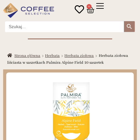
0
Search Button
Search
for:
Strona główna
Herbata
Herbata ziołowa
Herbata ziołowa
liściasta w saszetkach Palmira Alpine Field 10 saszetek