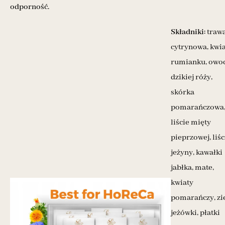
odporność.
Składniki:
traw
cytrynowa, kwi
rumianku, owo
dzikiej róży,
skórka
pomarańczowa
liście mięty
pieprzowej, liśc
jeżyny, kawałki
jabłka, mate,
kwiaty
pomarańczy, zi
jeżówki, płatki