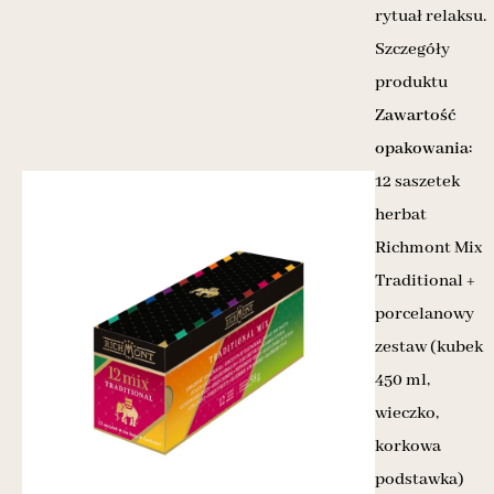
rytuał relaksu.
Szczegóły
produktu
Zawartość
opakowania:
12 saszetek
herbat
Richmont Mix
Traditional +
porcelanowy
zestaw (kubek
450 ml,
wieczko,
korkowa
podstawka)