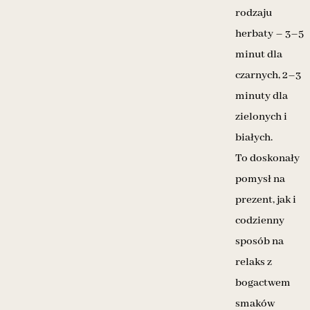
rodzaju
herbaty – 3–5
minut dla
czarnych, 2–3
minuty dla
zielonych i
białych.
To doskonały
pomysł na
prezent, jak i
codzienny
sposób na
relaks z
bogactwem
smaków