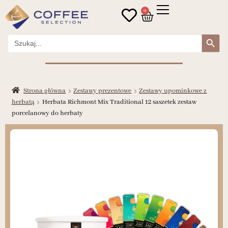
0
Search Button
Search
for:
Strona główna
Zestawy prezentowe
Zestawy upominkowe z
herbatą
Herbata Richmont Mix Traditional 12 saszetek zestaw
porcelanowy do herbaty