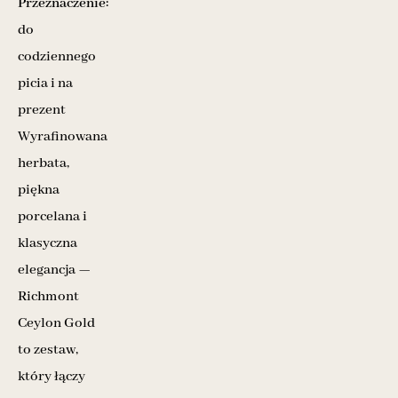
Przeznaczenie:
do
codziennego
picia i na
prezent
Wyrafinowana
herbata,
piękna
porcelana i
klasyczna
elegancja —
Richmont
Ceylon Gold
to zestaw,
który łączy