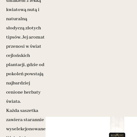
smakiem z lekką
kwiatową nutą i
naturalną
słodyczą złotych
tipsów. Jej aromat
przenosi w świat
cejlońskich
plantacji, gdzie od
pokoleń powstają
najbardziej
cenione herbaty
świata.
Każda saszetka
zawiera starannie
wyselekcjonowane