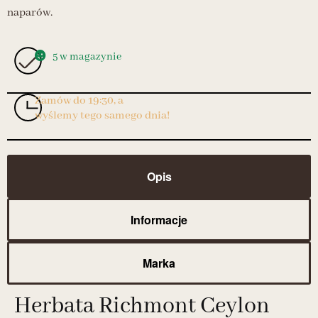
naparów.
5 w magazynie
Zamów do 19:30, a
wyślemy tego samego dnia!
Opis
Informacje
Marka
Herbata Richmont Ceylon