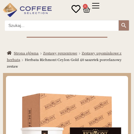
0
Search Button
Search
for:
Strona główna
Zestawy prezentowe
Zestawy upominkowe z
herbatą
Herbata Richmont Ceylon Gold 40 saszetek porcelanowy
zestaw