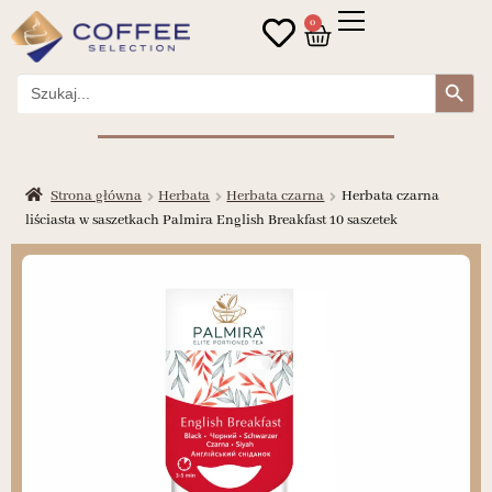
0
Search Button
Search
for:
Strona główna
Herbata
Herbata czarna
Herbata czarna
liściasta w saszetkach Palmira English Breakfast 10 saszetek