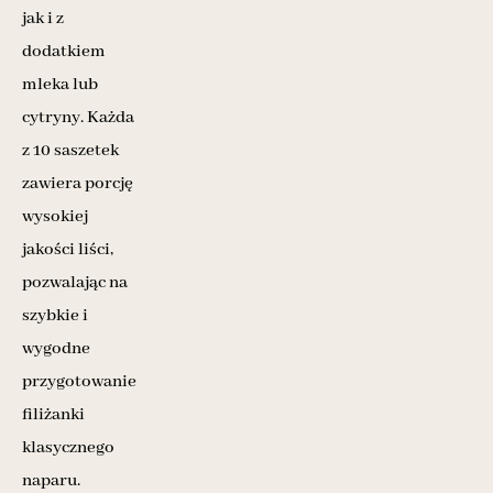
jak i z
dodatkiem
mleka lub
cytryny. Każda
z 10 saszetek
zawiera porcję
wysokiej
jakości liści,
pozwalając na
szybkie i
wygodne
przygotowanie
filiżanki
klasycznego
naparu.