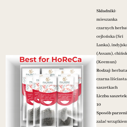
Składniki:
mieszanka
czarnych herbat
cejlońska (Sri
Lanka), indyjsk
(Assam), chińs
(Keemun)
Rodzaj:
herbat
czarna liściasta
saszetkach
Liczba saszetek
10
Sposób parzeni
zalać wrzątkiem