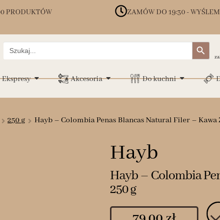
00 PRODUKTÓW
ZAMÓW DO 19:30 - WYŚLEM
Search Button
Search
for:
za
Ekspresy
Akcesoria
Do kuchni
D
250 g
Hayb – Colombia Penas Blancas Natural Filer – Kawa Z
Hayb
Hayb – Colombia Pena
250 g
79.00
zł