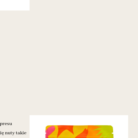
spresu
ę nuty takie