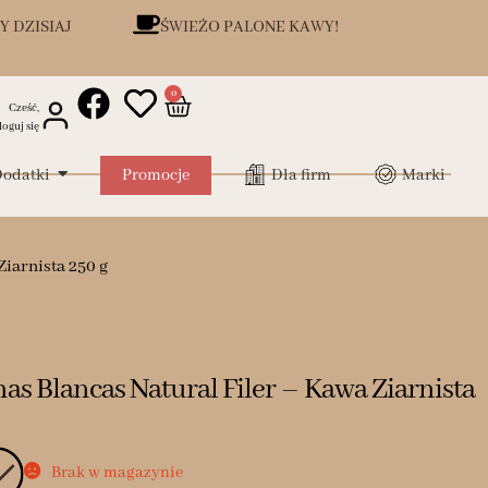
Y DZISIAJ
ŚWIEŻO PALONE KAWY!
0
Cześć,
loguj się
odatki
Promocje
Dla firm
Marki
iarnista 250 g
s Blancas Natural Filer – Kawa Ziarnista
Brak w magazynie