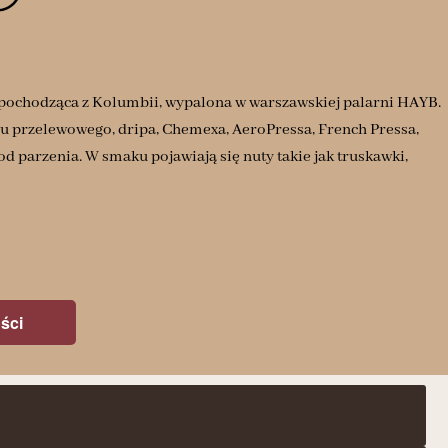
y pochodząca z Kolumbii, wypalona w warszawskiej palarni HAYB.
su przelewowego, dripa, Chemexa, AeroPressa, French Pressa,
d parzenia. W smaku pojawiają się nuty takie jak truskawki,
ści