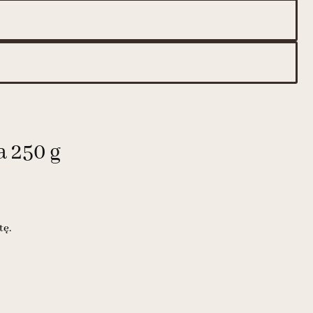
a 250 g
tę.