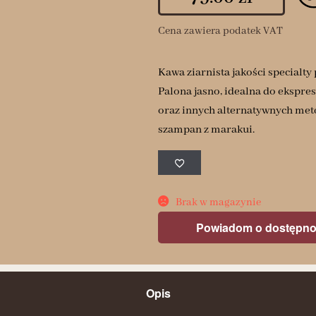
Cena zawiera podatek VAT
Kawa ziarnista jakości specialt
Palona jasno, idealna do ekspre
oraz innych alternatywnych meto
szampan z marakui.
Brak w magazynie
Powiadom o dostępno
Opis