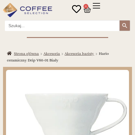
0
Search Button
Search
for:
Strona główna
Akcesoria
Akcesoria baristy
Hario
ceramiczny Drip V60-01 Biały