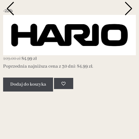
-22%
-
109.00
zł
84.99
zł
1
Poprzednia najniższa cena z 30 dni:
84.99
zł
.
P
Dodaj do koszyka