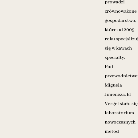
prowadzi
zrównoważone
gospodarstwo,
które od 2009
roku specjalizu
się w kawach
specialty.
Pod
przewodnictw
Miguela
Jimeneza, El
Vergel stało się
laboratorium
nowoczesnych
metod