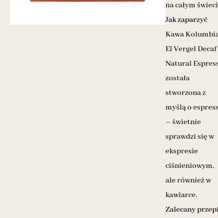
na całym świeci
J
ak zaparzyć
Kawa Kolumbi
El Vergel Decaf
Natural Espres
została
stworzona z
myślą o espres
– świetnie
sprawdzi się w
ekspresie
ciśnieniowym,
ale również w
kawiarce.
Zalecany przep