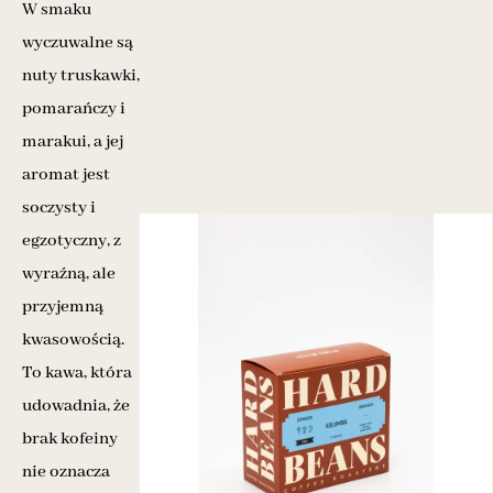
W smaku
wyczuwalne są
nuty truskawki,
pomarańczy i
marakui, a jej
aromat jest
soczysty i
egzotyczny, z
wyraźną, ale
przyjemną
kwasowością.
To kawa, która
udowadnia, że
brak kofeiny
nie oznacza