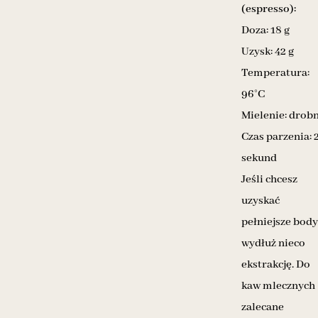
(espresso):
Doza: 18 g
Uzysk: 42 g
Temperatura:
96°C
Mielenie: drob
Czas parzenia: 
sekund
Jeśli chcesz
uzyskać
pełniejsze body
wydłuż nieco
ekstrakcję. Do
kaw mlecznych
zalecane