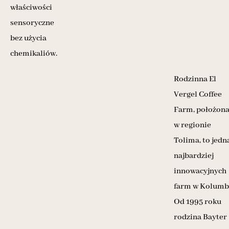
właściwości
sensoryczne
bez użycia
chemikaliów.
Rodzinna El
Vergel Coffee
Farm, położon
w regionie
Tolima, to jedn
najbardziej
innowacyjnych
farm w Kolumbi
Od 1995 roku
rodzina Bayter