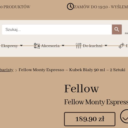
00 PRODUKTÓW
ZAMÓW DO 19:30 - WYŚLEM
Search Button
Search
for:
za
Ekspresy
Akcesoria
Do kuchni
D
baristy
Fellow Monty Espresso – Kubek Biały 90 ml – 2 Sztuki
Fellow
Fellow Monty Espress
189.90
zł