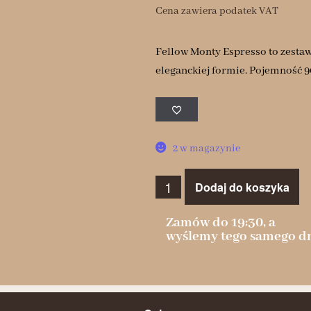
Cena zawiera podatek VAT
Fellow Monty Espresso to zesta
eleganckiej formie. Pojemność 9
2 w magazynie
Dodaj do koszyka
Zamów do 19:30, a
wyślemy tego samego dn