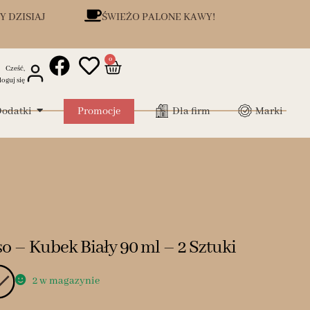
Y DZISIAJ
ŚWIEŻO PALONE KAWY!
0
Cześć,
loguj się
odatki
Promocje
Dla firm
Marki
o – Kubek Biały 90 ml – 2 Sztuki
2 w magazynie