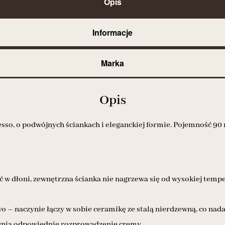
Opis
Informacje
Marka
Opis
so, o podwójnych ściankach i eleganckiej formie. Pojemność 90 
ć w dłoni, zewnętrzna ścianka nie nagrzewa się od wysokiej tem
wo – naczynie łączy w sobie ceramikę ze stalą nierdzewną, co na
wnia odpowiednie rozprowadzenie cremy.