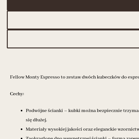
Fellow Monty Espresso to zestaw dwóch kubeczków do espres
Cechy:
Podwójne ścianki – kubki można bezpiecznie trzyma
się dłużej.
Materiały wysokiej jakości oraz eleganckie wzornict
Zaokrąglone dno wewnętrznej ścianki – forma zape