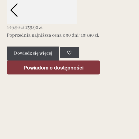
149.90
zł
139.90
zł
Poprzednia najniższa cena z 30 dni:
139.90
zł
.
Dowiedz się więcej
Powiadom o dostępności