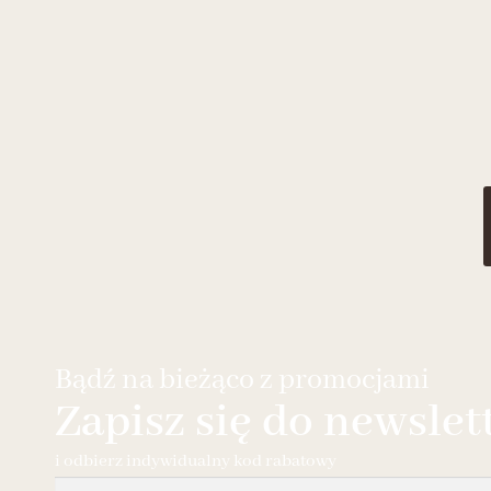
Bądź na bieżąco z promocjami
Zapisz się do newslet
i odbierz indywidualny kod rabatowy