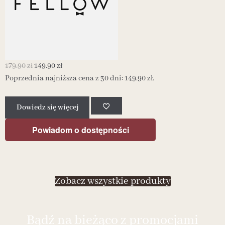
179.90
zł
149.90
zł
Poprzednia najniższa cena z 30 dni:
149.90
zł
.
1
P
Dowiedz się więcej
Powiadom o dostępności
Zobacz wszystkie produkty
Bądź na bieżąco z promocjami