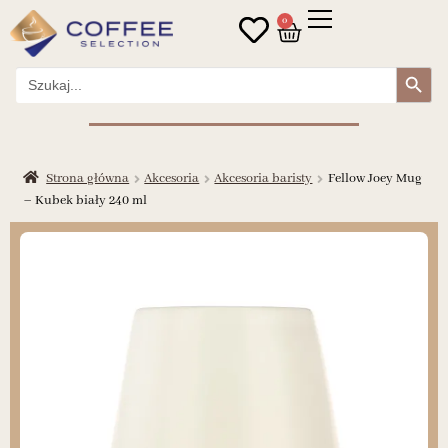
0
Search Button
Search
for:
Strona główna
Akcesoria
Akcesoria baristy
Fellow Joey Mug
– Kubek biały 240 ml