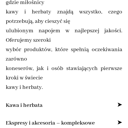
gdzie miłośnicy
kawy i herbaty znajdą wszystko, czego
potrzebują, aby cieszyć się
ulubionym napojem w najlepszej jakości.
Oferujemy szeroki
wybór produktów, które spełnią oczekiwania
zarówno
koneserów, jak i osób stawiających pierwsze
kroki w świecie
kawy i herbaty.
Kawa i herbata
Specjalizujemy się w sprzedaży kawy ziarnistej
Ekspresy i akcesoria – kompleksowe