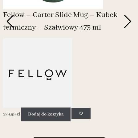
Fellow – Carter Slide Mug – Kubek
termiczny – Szałwiowy 473 ml
179.99
zł
Dodaj do koszyka
2