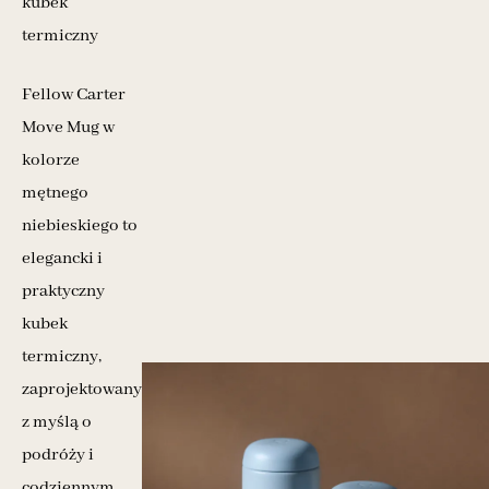
kubek
termiczny
Fellow Carter
Move Mug w
kolorze
mętnego
niebieskiego to
elegancki i
praktyczny
kubek
termiczny,
zaprojektowany
z myślą o
podróży i
codziennym