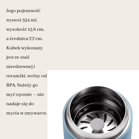
Jego pojemność
wynosi 354 ml,
wysokość 15,8 cm,
a średnica 7,7 cm.
Kubek wykonany
jest ze stali
nierdzewnej i
ceramiki, wolny od
BPA. Należy go
myć ręcznie – nie
nadaje się do
mycia w zmywarce.