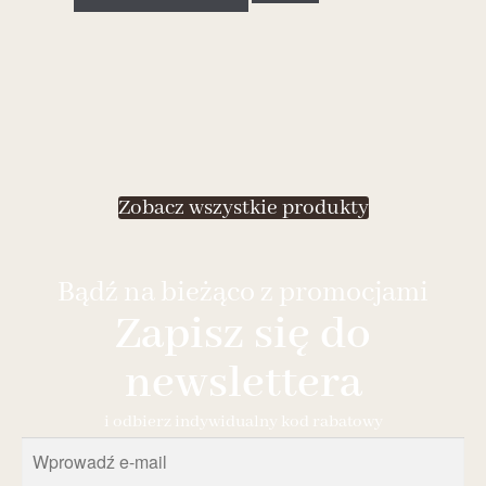
Zobacz wszystkie produkty
Bądź na bieżąco z promocjami
Zapisz się do
newslettera
i odbierz indywidualny kod rabatowy