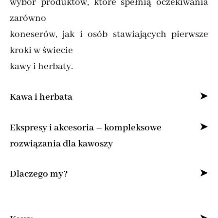
wybór produktów, które spełnią oczekiwania
zarówno
koneserów, jak i osób stawiających pierwsze
kroki w świecie
kawy i herbaty.
Kawa i herbata
Specjalizujemy się w sprzedaży kawy ziarnistej
Ekspresy i akcesoria – kompleksowe
i mielonej online,
rozwiązania dla kawoszy
dostarczając produkty od najlepszych marek z
Dla osób, które pragną cieszyć się kawą jak z
Dlaczego my?
całego świata.
kawiarni, oferujemy
Znajdziesz u nas kawę specialty do domu,
Bogata oferta kaw z polskich palarni i
najlepsze ekspresy do kawy – od ciśnieniowych
świeżo paloną kawę