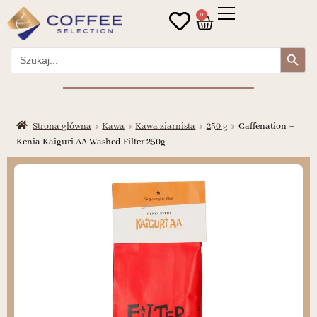
0
Search Button
Search
for:
Strona główna
Kawa
Kawa ziarnista
250 g
Caffenation –
Kenia Kaiguri AA Washed Filter 250g