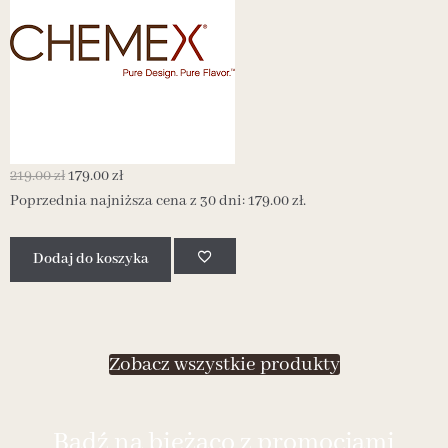
219.00
zł
179.00
zł
Poprzednia najniższa cena z 30 dni:
179.00
zł
.
Dodaj do koszyka
1
Zobacz wszystkie produkty
Bądź na bieżąco z promocjami