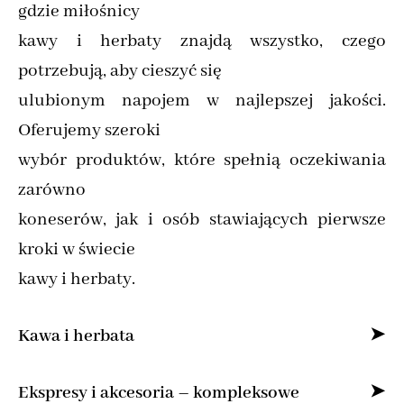
gdzie miłośnicy
kawy i herbaty znajdą wszystko, czego
potrzebują, aby cieszyć się
ulubionym napojem w najlepszej jakości.
Oferujemy szeroki
wybór produktów, które spełnią oczekiwania
zarówno
koneserów, jak i osób stawiających pierwsze
kroki w świecie
kawy i herbaty.
Kawa i herbata
Specjalizujemy się w sprzedaży kawy ziarnistej
Ekspresy i akcesoria – kompleksowe