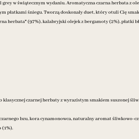
l grey w świątecznym wydaniu. Aromatyczna czarna herbata z ole
ym płatkami śniegu. Tworzą doskonały duet, który otuli Cię sma
rna herbata* (97%), kalabryjski olejek z bergamoty (2%), płatki b
klasycznej czarnej herbaty z wyrazistym smakiem suszonej śliw
c czarnego bzu, kora cynamonowca, naturalny aromat śliwkowo-c
o (1%).