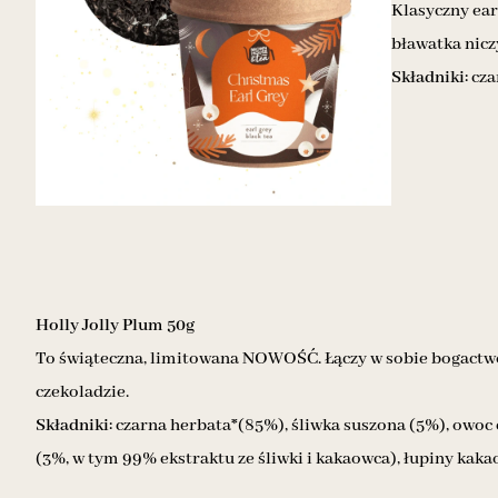
Klasyczny ear
bławatka nicz
Składniki:
cza
Holly Jolly Plum 50g
To świąteczna, limitowana NOWOŚĆ. Łączy w sobie bogactwo 
czekoladzie.
Składniki:
czarna herbata*(85%), śliwka suszona (5%), owo
(3%, w tym 99% ekstraktu ze śliwki i kakaowca), łupiny kaka