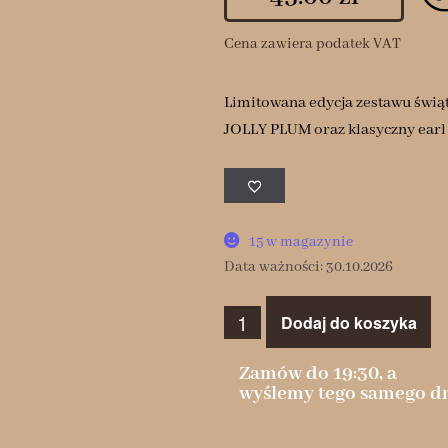
Cena zawiera podatek VAT
Limitowana edycja zestawu świą
JOLLY PLUM oraz klasyczny earl
15 w magazynie
Data ważności: 30.10.2026
Dodaj do koszyka
Zamów do 19:30, a
wyślemy tego samego dn