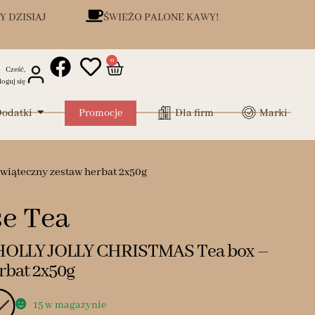
Y DZISIAJ
ŚWIEŻO PALONE KAWY!
0
Cześć,
loguj się
odatki
Promocje
Dla firm
Marki
iąteczny zestaw herbat 2x50g
e Tea
HOLLY JOLLY CHRISTMAS Tea box –
rbat 2x50g
15 w magazynie