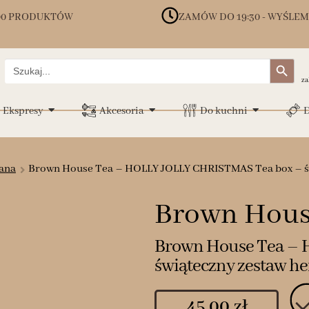
00 PRODUKTÓW
ZAMÓW DO 19:30 - WYŚLEM
Search Button
Search
for:
za
Ekspresy
Akcesoria
Do kuchni
D
ana
Brown House Tea – HOLLY JOLLY CHRISTMAS Tea box – św
Brown Hous
Brown House Tea – 
świąteczny zestaw he
45.00
zł