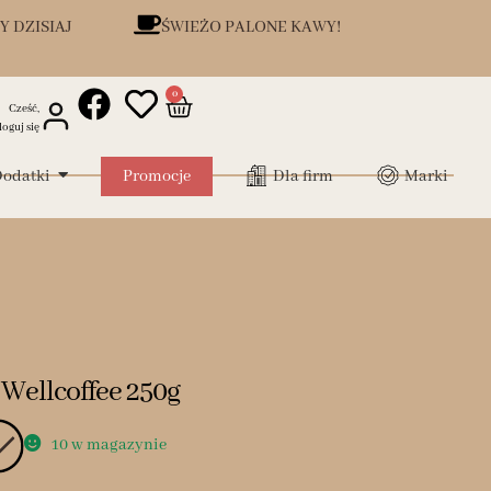
Y DZISIAJ
ŚWIEŻO PALONE KAWY!
0
Cześć,
loguj się
odatki
Promocje
Dla firm
Marki
 Wellcoffee 250g
10 w magazynie