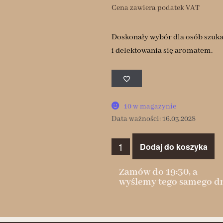
Cena zawiera podatek VAT
Doskonały wybór dla osób szuka
i delektowania się aromatem.
10 w magazynie
Data ważności: 16.03.2028
Dodaj do koszyka
Zamów do 19:30, a
wyślemy tego samego dn