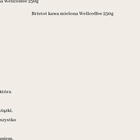
 która
iązki,
wszystko
aniem.