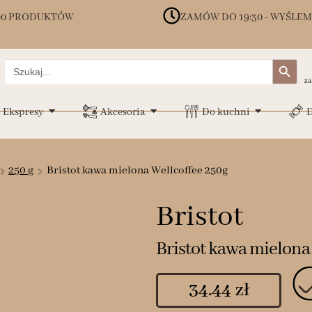
00 PRODUKTÓW
ZAMÓW DO 19:30 - WYŚLEM
Search Button
Search
for:
za
Ekspresy
Akcesoria
Do kuchni
D
250 g
Bristot kawa mielona Wellcoffee 250g
Bristot
Bristot kawa mielona
34.44
zł