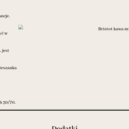
ncje.
yć w
 jest
mieszanka
h 30/70.
Dodatki