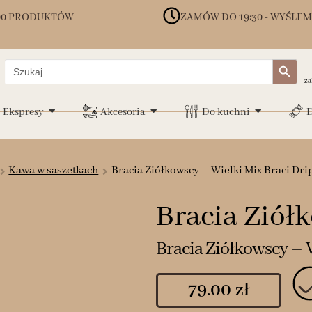
00 PRODUKTÓW
ZAMÓW DO 19:30 - WYŚLEM
Search Button
Search
for:
za
Ekspresy
Akcesoria
Do kuchni
D
Kawa w saszetkach
Bracia Ziółkowscy – Wielki Mix Braci Drip
Bracia Ziół
Bracia Ziółkowscy – W
79.00
zł