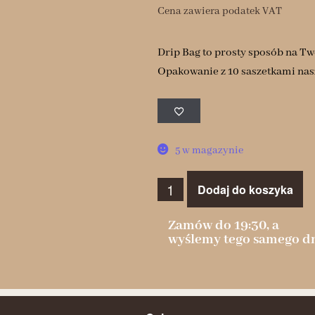
Cena zawiera podatek VAT
Drip Bag to prosty sposób na Tw
Opakowanie z 10 saszetkami nasz
5 w magazynie
Dodaj do koszyka
Zamów do 19:30, a
wyślemy tego samego dn