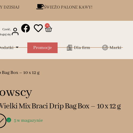
Y DZISIAJ
ŚWIEŻO PALONE KAWY!
0
Cześć,
loguj się
odatki
Promocje
Dla firm
Marki
 Bag Box – 10 x 12 g
kowscy
ielki Mix Braci Drip Bag Box – 10 x 12 g
5 w magazynie