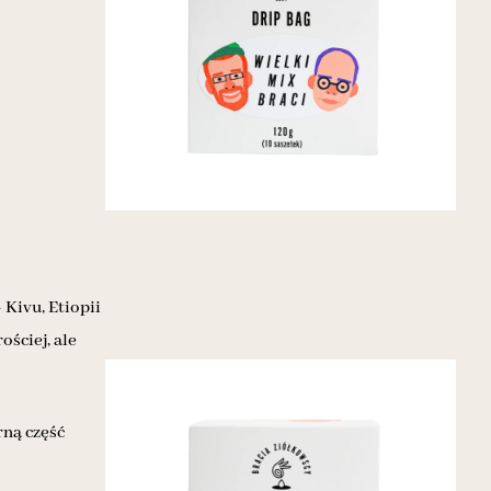
 Kivu, Etiopii
ościej, ale
rną część