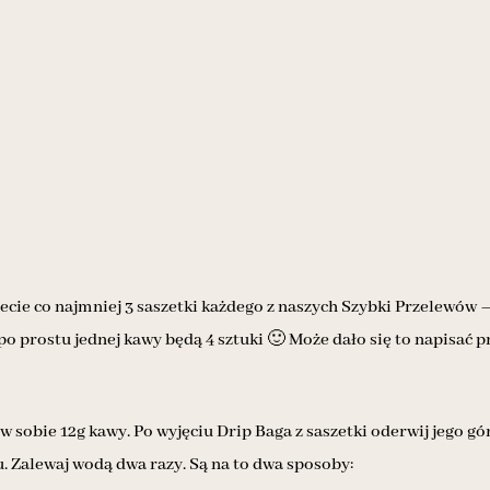
cie co najmniej 3 saszetki każdego z naszych Szybki Przelewów –
i po prostu jednej kawy będą 4 sztuki 🙂 Może dało się to napisać pr
w sobie 12g kawy. Po wyjęciu Drip Baga z saszetki oderwij jego gó
. Zalewaj wodą dwa razy. Są na to dwa sposoby: