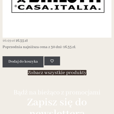
16.49
zł
16.35
zł
1
Poprzednia najniższa cena z 30 dni:
16.35
zł
.
P
Dodaj do koszyka
Zobacz wszystkie produkty
Bądź na bieżąco z promocjami
Zapisz się do
newslettera