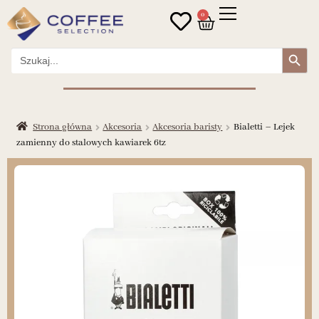
0
Search Button
Search
for:
Strona główna
Akcesoria
Akcesoria baristy
Bialetti – Lejek
zamienny do stalowych kawiarek 6tz