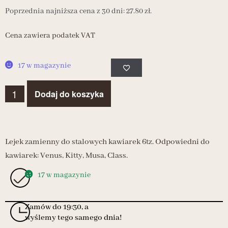
Poprzednia najniższa cena z 30 dni:
27.80
zł
.
Cena zawiera podatek VAT
17 w magazynie
Dodaj do koszyka
Lejek zamienny do stalowych kawiarek 6tz. Odpowiedni do
kawiarek: Venus, Kitty, Musa, Class.
17 w magazynie
Zamów do 19:30, a
wyślemy tego samego dnia!