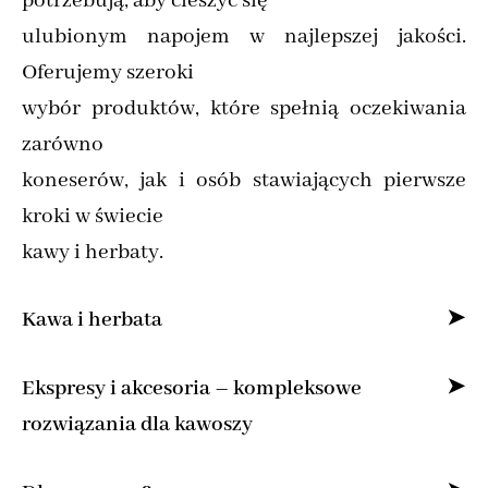
potrzebują, aby cieszyć się
ulubionym napojem w najlepszej jakości.
Oferujemy szeroki
wybór produktów, które spełnią oczekiwania
zarówno
koneserów, jak i osób stawiających pierwsze
kroki w świecie
kawy i herbaty.
Kawa i herbata
Specjalizujemy się w sprzedaży kawy ziarnistej
Ekspresy i akcesoria – kompleksowe
i mielonej online,
rozwiązania dla kawoszy
dostarczając produkty od najlepszych marek z