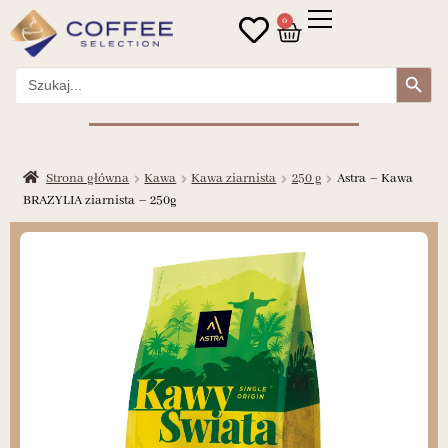
0
Search Button
Search
for:
Strona główna
Kawa
Kawa ziarnista
250 g
Astra – Kawa
BRAZYLIA ziarnista – 250g