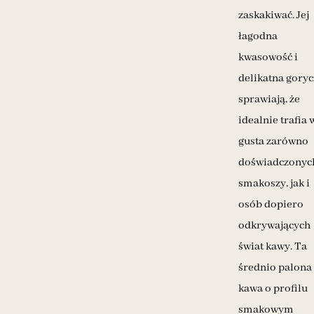
zaskakiwać. Jej
łagodna
kwasowość i
delikatna goryc
sprawiają, że
idealnie trafia 
gusta zarówno
doświadczonyc
smakoszy, jak i
osób dopiero
odkrywających
świat kawy.
Ta
średnio palona
kawa o profilu
smakowym