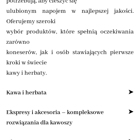
potrzebują, aby cieszyć się
ulubionym napojem w najlepszej jakości.
Oferujemy szeroki
wybór produktów, które spełnią oczekiwania
zarówno
koneserów, jak i osób stawiających pierwsze
kroki w świecie
kawy i herbaty.
Kawa i herbata
Specjalizujemy się w sprzedaży kawy ziarnistej
Ekspresy i akcesoria – kompleksowe
i mielonej online,
rozwiązania dla kawoszy
dostarczając produkty od najlepszych marek z