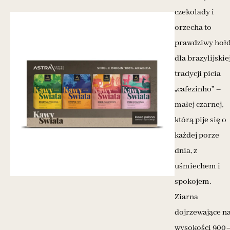
czekolady i
orzecha to
prawdziwy hoł
dla brazylijskie
tradycji picia
„cafezinho” –
małej czarnej,
którą pije się o
każdej porze
dnia, z
uśmiechem i
spokojem.
Ziarna
dojrzewające n
wysokości 900