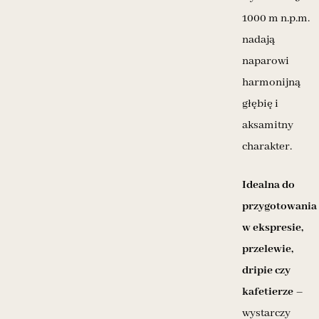
1000 m n.p.m.
nadają
naparowi
harmonijną
głębię i
aksamitny
charakter.
Idealna do
przygotowania
w ekspresie,
przelewie,
dripie czy
kafetierze
–
wystarczy