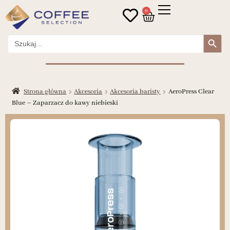
0
Search Button
Search
for:
Strona główna
Akcesoria
Akcesoria baristy
AeroPress Clear
Blue – Zaparzacz do kawy niebieski