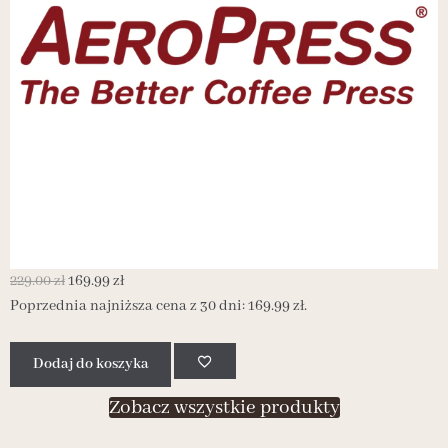
229.00
zł
169.99
zł
2
Poprzednia najniższa cena z 30 dni:
169.99
zł
.
P
Dodaj do koszyka
Zobacz wszystkie produkty