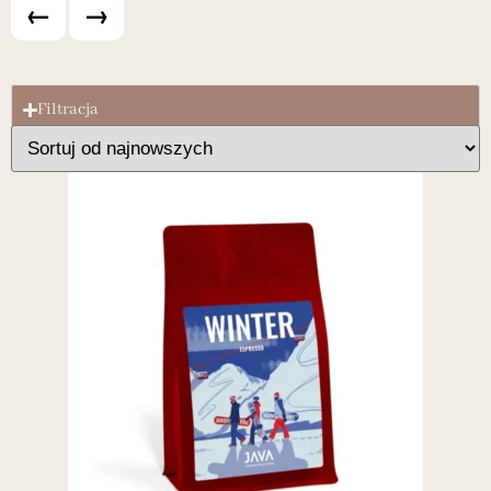
←
→
Filtracja