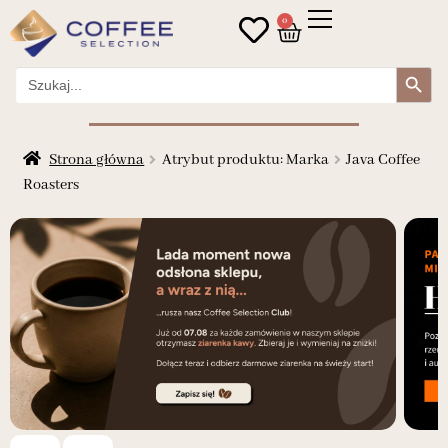
0
Search Button
Search
for:
Strona główna
Atrybut produktu: Marka
Java Coffee
Roasters