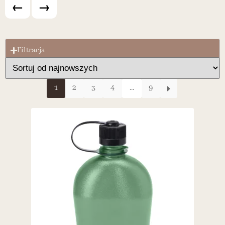
←
→
Filtracja
1
2
3
4
...
9