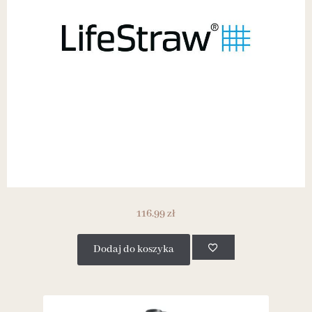
116.99
zł
Dodaj do koszyka