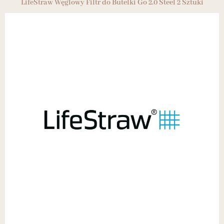
LifeStraw Węglowy Filtr do Butelki Go 2.0 Steel 2 Sztuki