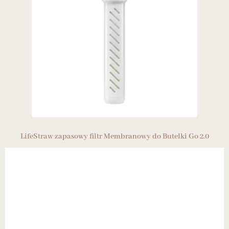
LifeStraw zapasowy filtr Membranowy do Butelki Go 2.0