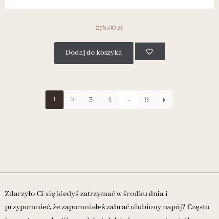
278.00
zł
Dodaj do koszyka
1
2
3
4
...
9
Zdarzyło Ci się kiedyś zatrzymać w środku dnia i
przypomnieć, że zapomniałeś zabrać ulubiony napój? Często