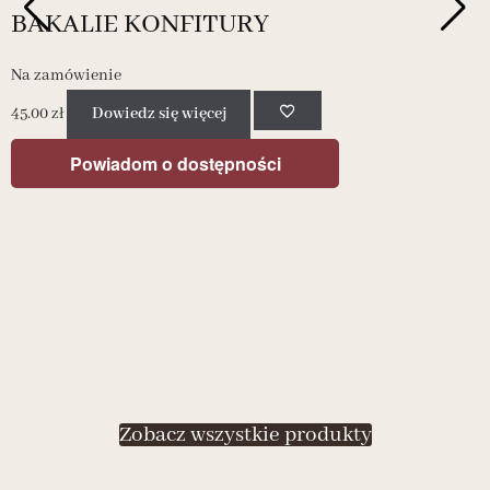
BAKALIE KONFITURY
Na zamówienie
4
45.00
zł
Dowiedz się więcej
Powiadom o dostępności
Zobacz wszystkie produkty