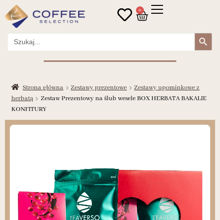
0
Search Button
Search
for:
Strona główna
Zestawy prezentowe
Zestawy upominkowe z
herbatą
Zestaw Prezentowy na ślub wesele BOX HERBATA BAKALIE
KONFITURY