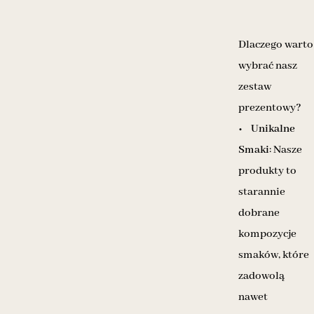
Dlaczego warto
wybrać nasz
zestaw
prezentowy?
•
Unikalne
Smaki
: Nasze
produkty to
starannie
dobrane
kompozycje
smaków, które
zadowolą
nawet