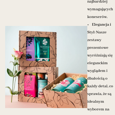
najbardziej
wymagających
koneserów.
•
Elegancja i
Styl
: Nasze
zestawy
prezentowe
wyróżniają się
eleganckim
wyglądem i
dbałością o
każdy detal, co
sprawia, że są
idealnym
wyborem na