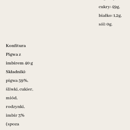
cukry: 49g,
białko: 1,2g,
sól: 0g.
Konfitura
Pigwa z
imbirem 40 g
Składniki
:
pigwa 59%,
śliwki, cukier,
miód,
rodzynki,
imbir 3%
(spoza