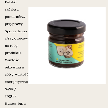
Polski),
skórka z
pomarańczy,
przyprawy.
Sporządzono
z 88g owoców
na 100g
produktu.
Wartość
odżywcza w
100 g
: wartość
energetyczna:
848kJ/
203kcal,
tłuszcz: 0g, w