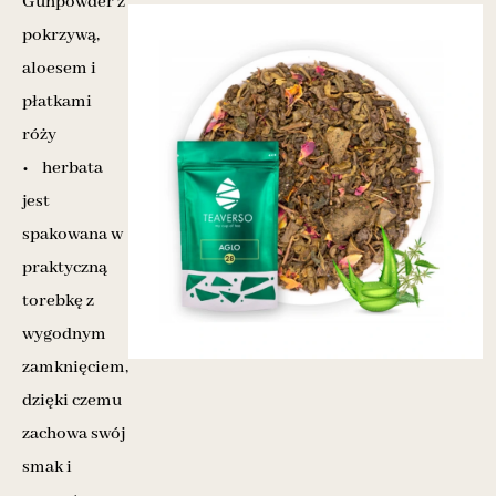
Gunpowder z
pokrzywą,
aloesem i
płatkami
róży
• herbata
jest
spakowana w
praktyczną
torebkę z
wygodnym
zamknięciem,
dzięki czemu
zachowa swój
smak i