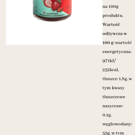
na 100g
produktu.
Wartość
odżywcza w
100 g
: wartość
energetyczna:
971kJ/
232kcal,
tłuszcz: 1,8g, w
tym kwasy
tłuszczowe
nasycone:
0,1g,
węglowodany:
53g, w tym