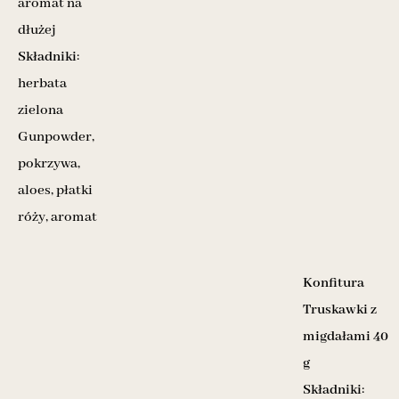
aromat na
dłużej
Składniki
:
herbata
zielona
Gunpowder,
pokrzywa,
aloes, płatki
róży, aromat
Konfitura
Truskawki z
migdałami 40
g
Składniki
: