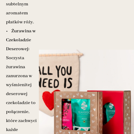
subtelnym
aromatem
płatków róży.
•
Żurawina w
Czekoladzie
Deserowej
:
Soczysta
żurawina
zanurzona w
wyśmienitej
deserowej
czekoladzie to
połączenie,
które zachwyci
każde