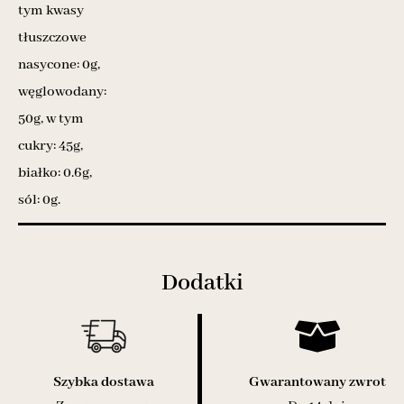
tym kwasy
tłuszczowe
nasycone: 0g,
węglowodany:
50g, w tym
cukry: 45g,
białko: 0.6g,
sól: 0g.
Dodatki
Szybka dostawa
Gwarantowany zwrot