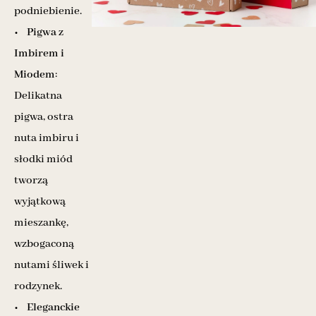
podniebienie.
•
Pigwa z
Imbirem i
Miodem
:
Delikatna
pigwa, ostra
nuta imbiru i
słodki miód
tworzą
wyjątkową
mieszankę,
wzbogaconą
nutami śliwek i
rodzynek.
•
Eleganckie