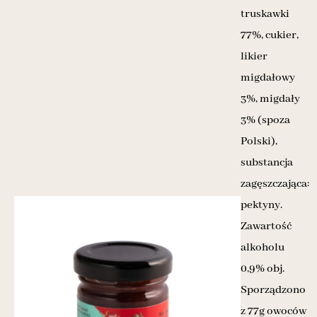
truskawki
77%, cukier,
likier
migdałowy
3%, migdały
3% (spoza
Polski),
substancja
zagęszczająca:
pektyny.
Zawartość
alkoholu
0,9% obj.
Sporządzono
z 77g owoców