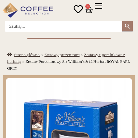
0
Search Button
Search
for:
Strona główna
Zestawy prezentowe
Zestawy upominkowe z
herbatą
Zestaw Porcelanowy Sir William’s & 12 Herbat ROYAL EARL
GREY