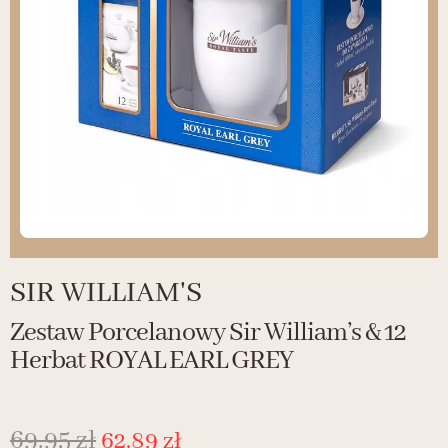
SIR WILLIAM'S
Zestaw Porcelanowy Sir William’s & 12
Herbat ROYAL EARL GREY
69.95
zł
62.89
zł