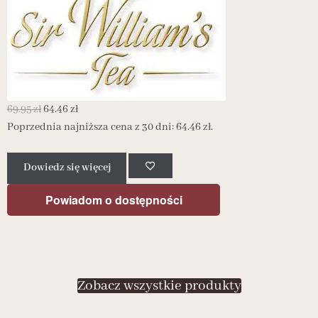
69.95
zł
64.46
zł
6
Poprzednia najniższa cena z 30 dni:
64.46
zł
.
P
Dowiedz się więcej
Powiadom o dostępności
Zobacz wszystkie produkty