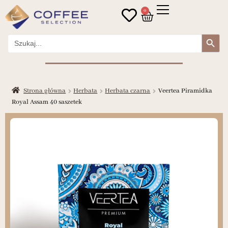
0
Search Button
Search
for:
Strona główna
Herbata
Herbata czarna
Veertea Piramidka
Royal Assam 40 saszetek