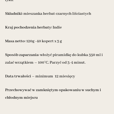
Składniki:
mieszanka herbat czarnych liściastych
Kraj pochodzenia herbaty:
Indie
Masa netto:
120g -40 kopert x 3 g
Sposób zaparzania:
włożyć piramidkę do kubka 350 ml i
zalać wrzątkiem – 100°C. Parzyć od 3-4 minut.
Data trwałości
– minimum 12 miesięcy
Przechowywać w zamkniętym opakowaniu w suchym i
chłodnym miejscu