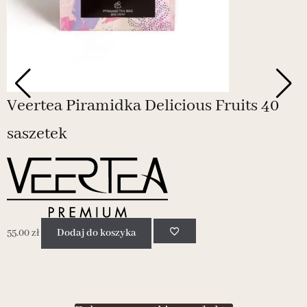
Veertea Piramidka Delicious Fruits 40
saszetek
55.00
zł
Dodaj do koszyka
5