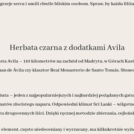
grzeje serca i umili chwile bliskim osobom. Spraw, by każda filiż
Herbata czarna z dodatkami Avila
ta Avila – 110 kilometrów na zachód od Madrytu, w Górach Kastyl
 Juan de Ávila czy klasztor Real Monasterio de Santo Tomás. Słonec
herbata – jeden z najpopularniejszych i najbardziej pożądanych ga
onatów złocistego naparu. Odpowiedni klimat Sri Lanki – wilgot
u drogocennych liści. Dzięki ręcznej metodzie zbierania, cejloń
 element, często niedoceniany i wyrzucany, ma kilkukrotnie wy