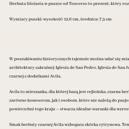
Herbata liściasta w puszce od Teaverso to prezent, który roz
Wymiary puszki: wysokość: 12,6 cm, średnica: 7,5 cm
W poszukiwaniu historycznych tajemnic można udać się mias
architektury sakralnej: Iglesia de San Pedro, Iglesia de San
czarnej z dodatkami Avila.
Avila to mieszanka, dla której bazą jest cejlońska, czarna 
zarówno koneserom, jak i osobom, które nie należą do pasj
powierzchni tego kraju – stwarza idealne warunki dla wzrost
Smak herbaty czarnej Avila wzbogaca skórka cytrynowa. Ten