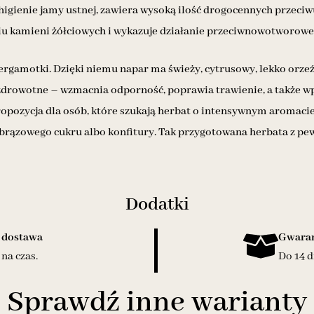
gienie jamy ustnej, zawiera wysoką ilość drogocennych przeciwut
u kamieni żółciowych i wykazuje działanie przeciwnowotworowe
 bergamotki. Dzięki niemu napar ma świeży, cytrusowy, lekko orz
ozdrowotne – wzmacnia odporność, poprawia trawienie, a także w
propozycja dla osób, które szukają herbat o intensywnym aroma
 brązowego cukru albo konfitury. Tak przygotowana herbata z pe
Dodatki
 dostawa
Gwaran
na czas.
Do 14 d
Sprawdź inne warianty