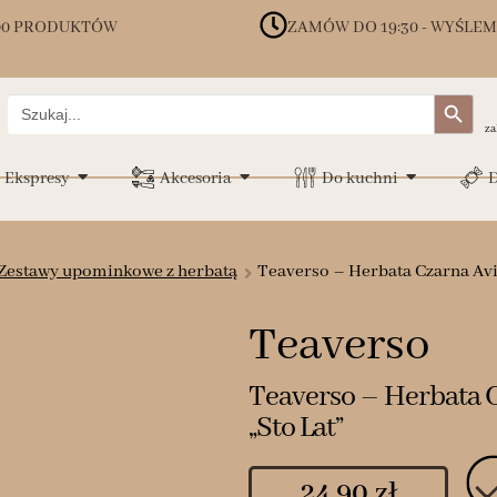
00 PRODUKTÓW
ZAMÓW DO 19:30 - WYŚLEM
Search Button
Search
for:
za
Ekspresy
Akcesoria
Do kuchni
D
Zestawy upominkowe z herbatą
Teaverso – Herbata Czarna Avil
Teaverso
Teaverso – Herbata C
„Sto Lat”
24.90
zł