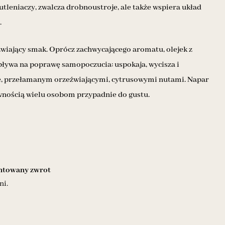
leniaczy, zwalcza drobnoustroje, ale także wspiera układ
.
eźwiający smak. Oprócz zachwycającego aromatu, olejek z
pływa na poprawę samopoczucia: uspokaja, wycisza i
cie, przełamanym orzeźwiającymi, cytrusowymi nutami. Napar
wnością wielu osobom przypadnie do gustu.
towany zwrot
ni.