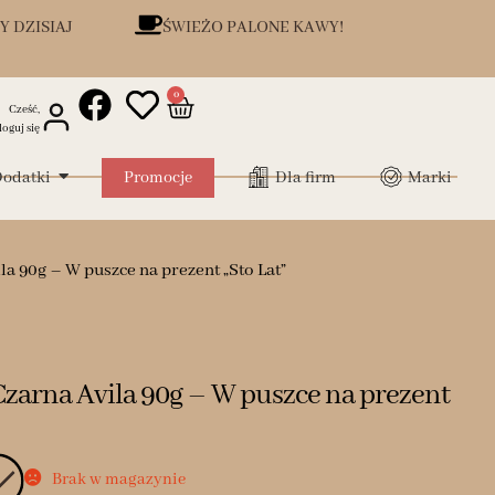
Y DZISIAJ
ŚWIEŻO PALONE KAWY!
0
Cześć,
loguj się
odatki
Promocje
Dla firm
Marki
a 90g – W puszce na prezent „Sto Lat”
zarna Avila 90g – W puszce na prezent
Brak w magazynie