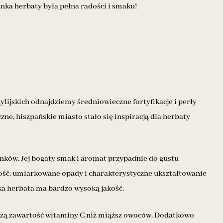
anka herbaty była pełna radości i smaku!
ijskich odnajdziemy średniowieczne fortyfikacje i perły
zne, hiszpańskie miasto stało się inspiracją dla herbaty
tunków. Jej bogaty smak i aromat przypadnie do gustu
ność, umiarkowane opady i charakterystyczne ukształtowanie
ska herbata ma bardzo wysoką jakość.
ższą zawartość witaminy C niż miąższ owoców. Dodatkowo