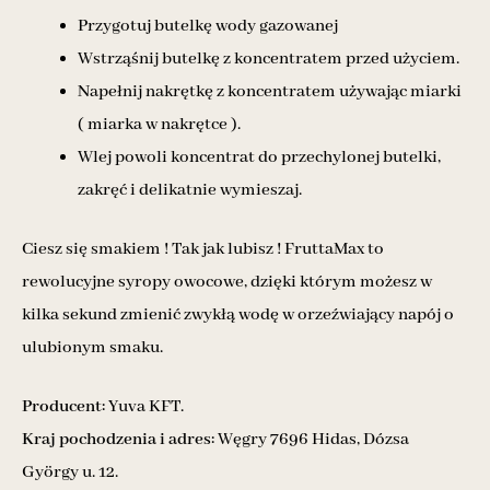
Przygotuj butelkę wody gazowanej
Wstrząśnij butelkę z koncentratem przed użyciem.
Napełnij nakrętkę z koncentratem używając miarki
( miarka w nakrętce ).
Wlej powoli koncentrat do przechylonej butelki,
zakręć i delikatnie wymieszaj.
Ciesz się smakiem ! Tak jak lubisz ! FruttaMax to
rewolucyjne syropy owocowe, dzięki którym możesz w
kilka sekund zmienić zwykłą wodę w orzeźwiający napój o
ulubionym smaku.
Producent:
Yuva KFT.
Kraj pochodzenia i adres:
Węgry 7696 Hidas, Dózsa
György u. 12.