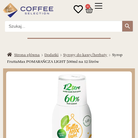
0
Search Button
Search
for:
Strona główna
Dodatki
Syropy do kawy/herbaty
Syrop
FruttaMax POMARAŃCZA LIGHT 500ml na 12 litrów