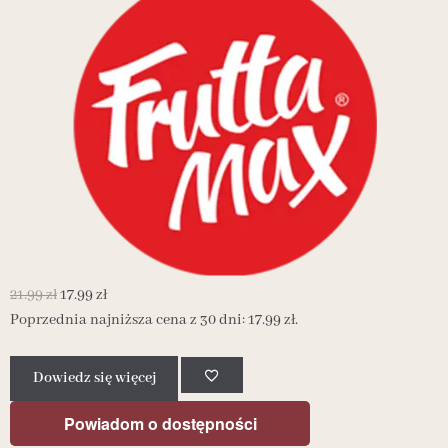
21.99
zł
17.99
zł
2
Poprzednia najniższa cena z 30 dni:
17.99
zł
.
P
Dowiedz się więcej
Powiadom o dostępności