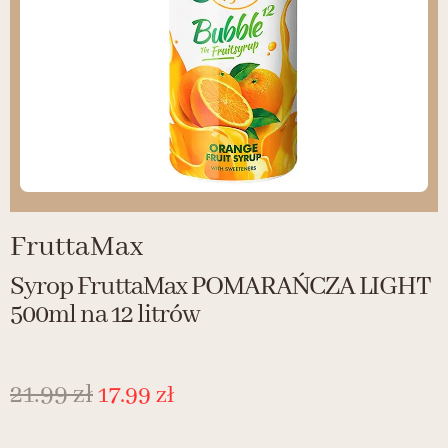
FruttaMax
Syrop FruttaMax POMARAŃCZA LIGHT
500ml na 12 litrów
21.99
zł
17.99
zł