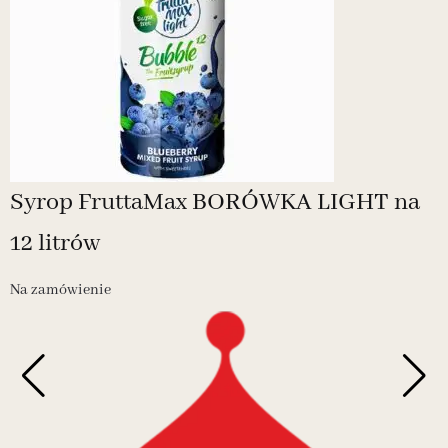
Syrop FruttaMax BORÓWKA LIGHT na
12 litrów
Na zamówienie
N