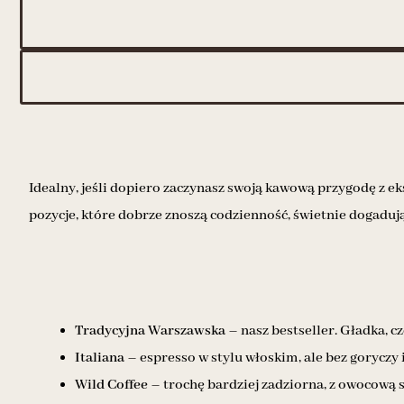
Idealny, jeśli dopiero zaczynasz swoją kawową przygodę z ek
pozycje, które dobrze znoszą codzienność, świetnie dogadują
Tradycyjna Warszawska
– nasz bestseller. Gładka, c
Italiana
– espresso w stylu włoskim, ale bez goryczy 
Wild Coffee
– trochę bardziej zadziorna, z owocową s