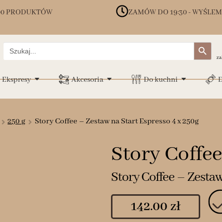
00 PRODUKTÓW
ZAMÓW DO 19:30 - WYŚLEM
Search Button
Search
for:
za
Ekspresy
Akcesoria
Do kuchni
D
250 g
Story Coffee – Zestaw na Start Espresso 4 x 250g
Story Coffee
Story Coffee – Zestaw
142.00
zł