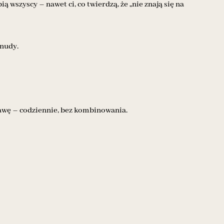
 wszyscy – nawet ci, co twierdzą, że „nie znają się na
 nudy.
kawę – codziennie, bez kombinowania.