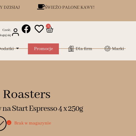
Y DZISIAJ
ŚWIEŻO PALONE KAWY!
0
Cześć,
loguj się
odatki
Promocje
Dla firm
Marki
 Roasters
 na Start Espresso 4 x 250g
Brak w magazynie