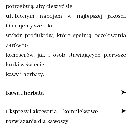
potrzebują, aby cieszyć się
ulubionym napojem w najlepszej jakości.
Oferujemy szeroki
wybór produktów, które spełnią oczekiwania
zarówno
koneserów, jak i osób stawiających pierwsze
kroki w świecie
kawy i herbaty.
Kawa i herbata
Specjalizujemy się w sprzedaży kawy ziarnistej
Ekspresy i akcesoria – kompleksowe
i mielonej online,
rozwiązania dla kawoszy
dostarczając produkty od najlepszych marek z