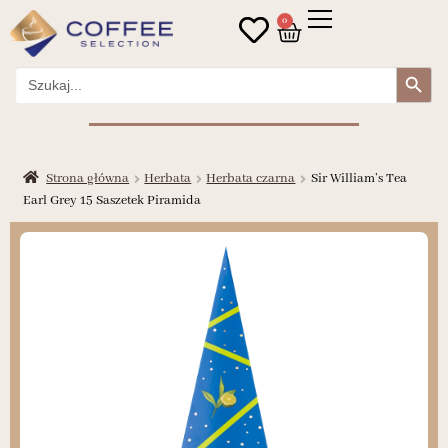
0
Search Button
Search
for:
Strona główna
Herbata
Herbata czarna
Sir William’s Tea
Earl Grey 15 Saszetek Piramida