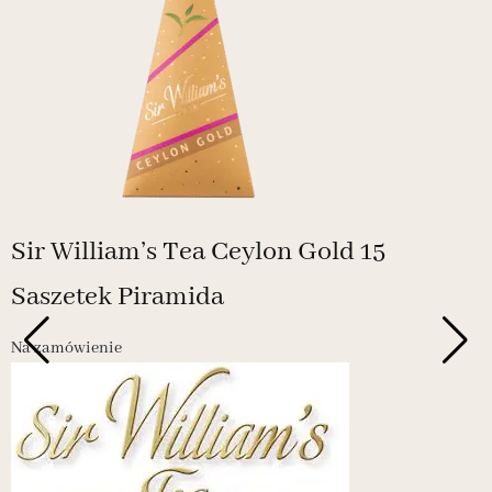
Sir William’s Tea Ceylon Gold 15
Saszetek Piramida
Na zamówienie
N