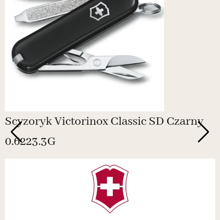
Scyzoryk Victorinox Classic SD Czarny
0.6223.3G
N