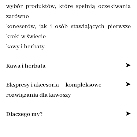
wybór produktów, które spełnią oczekiwania
zarówno
koneserów, jak i osób stawiających pierwsze
kroki w świecie
kawy i herbaty.
Kawa i herbata
Specjalizujemy się w sprzedaży kawy ziarnistej
Ekspresy i akcesoria – kompleksowe
i mielonej online,
rozwiązania dla kawoszy
dostarczając produkty od najlepszych marek z
Dla osób, które pragną cieszyć się kawą jak z
Dlaczego my?
całego świata.
kawiarni, oferujemy
Znajdziesz u nas kawę specialty do domu,
Bogata oferta kaw z polskich palarni i
najlepsze ekspresy do kawy – od ciśnieniowych
świeżo paloną kawę