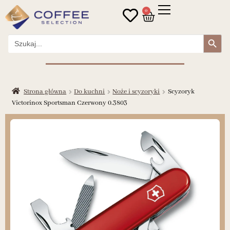
0
Search Button
Search
for:
Strona główna
Do kuchni
Noże i scyzoryki
Scyzoryk
Victorinox Sportsman Czerwony 0.3803