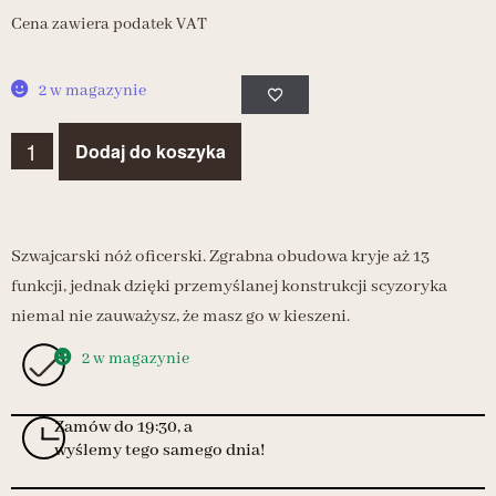
Cena zawiera podatek VAT
2 w magazynie
Dodaj do koszyka
Szwajcarski nóż oficerski. Zgrabna obudowa kryje aż 13
funkcji, jednak dzięki przemyślanej konstrukcji scyzoryka
niemal nie zauważysz, że masz go w kieszeni.
2 w magazynie
Zamów do 19:30, a
wyślemy tego samego dnia!