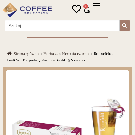
0
Search Button
Search
for:
Strona główna
Herbata
Herbata czarna
Ronnefeldt
LeafCup Darjeeling Summer Gold 15 Saszetek