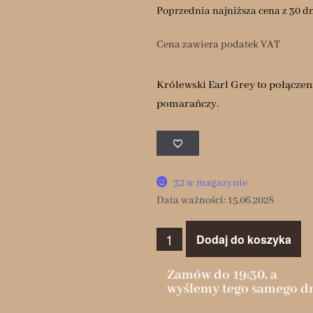
Poprzednia najniższa cena z 30 d
Cena zawiera podatek VAT
Królewski Earl Grey to połączen
pomarańczy.
32 w magazynie
Data ważności: 15.06.2028
Dodaj do koszyka
Zamów do 19:30, a
wyślemy tego samego dn