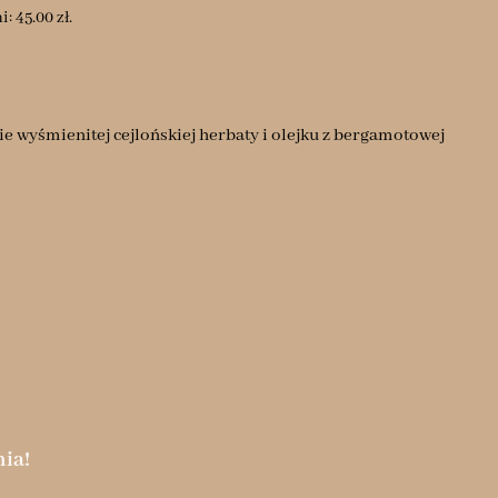
ni:
45.00
zł
.
ie wyśmienitej cejlońskiej herbaty i olejku z bergamotowej
ia!