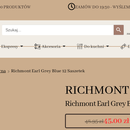
00 PRODUKTÓW
ZAMÓW DO 19:30 - WYŚLEM
Search Button
Search
for:
za
Ekspresy
Akcesoria
Do kuchni
D
rna
Richmont Earl Grey Blue 12 Saszetek
RICHMONT
Richmont Earl Grey B
45.00
zł
48.95
zł