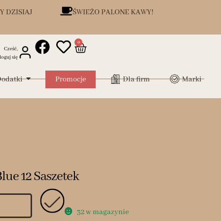
Y DZISIAJ
ŚWIEŻO PALONE KAWY!
0
Cześć,
loguj się
odatki
Promocje
Dla firm
Marki
lue 12 Saszetek
32 w magazynie