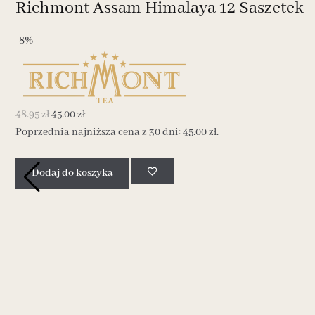
Richmont Assam Himalaya 12 Saszetek
-8%
48.95
zł
45.00
zł
Poprzednia najniższa cena z 30 dni:
45.00
zł
.
Dodaj do koszyka