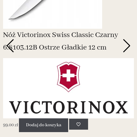
Nóż Victorinox Swiss Classic Czarny
6.8103.12B Ostrze Gładkie 12 cm
-
99.00
zł
Dodaj do koszyka
1