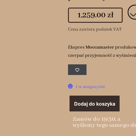
1,259.00
zł
Cena zawiera podatek VAT
Ekspres
Moccamaster
produkowan
czerpać przyjemność z wyśmieni
1 w magazynie
Dodaj do koszyka
Zamów do 19:30, a
wyślemy tego samego dn