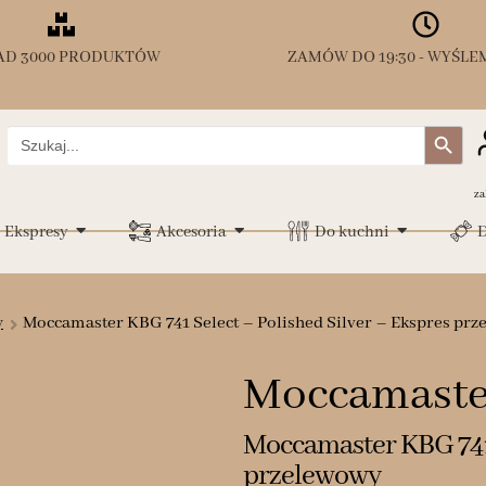
AD 3000 PRODUKTÓW
ZAMÓW DO 19:30 - WYŚLEM
Search Button
Search
for:
za
Ekspresy
Akcesoria
Do kuchni
D
y
Moccamaster KBG 741 Select – Polished Silver – Ekspres pr
Moccamaste
Moccamaster KBG 741 
przelewowy