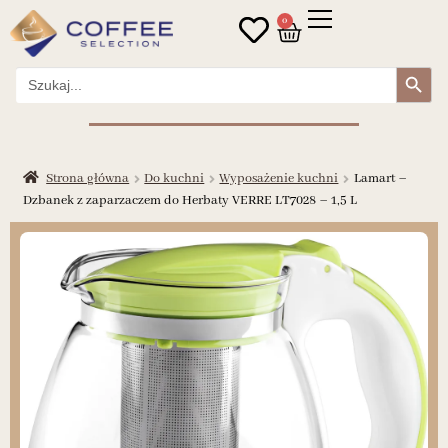
0
Search Button
Search
for:
Strona główna
Do kuchni
Wyposażenie kuchni
Lamart –
Dzbanek z zaparzaczem do Herbaty VERRE LT7028 – 1,5 L