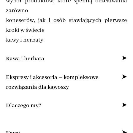
wybór produktów, które spełnią oczekiwania
zarówno
koneserów, jak i osób stawiających pierwsze
kroki w świecie
kawy i herbaty.
Kawa i herbata
Specjalizujemy się w sprzedaży kawy ziarnistej
Ekspresy i akcesoria – kompleksowe
i mielonej online,
rozwiązania dla kawoszy
dostarczając produkty od najlepszych marek z
Dla osób, które pragną cieszyć się kawą jak z
Dlaczego my?
całego świata.
kawiarni, oferujemy
Znajdziesz u nas kawę specialty do domu,
Bogata oferta kaw z polskich palarni i
najlepsze ekspresy do kawy – od ciśnieniowych
świeżo paloną kawę