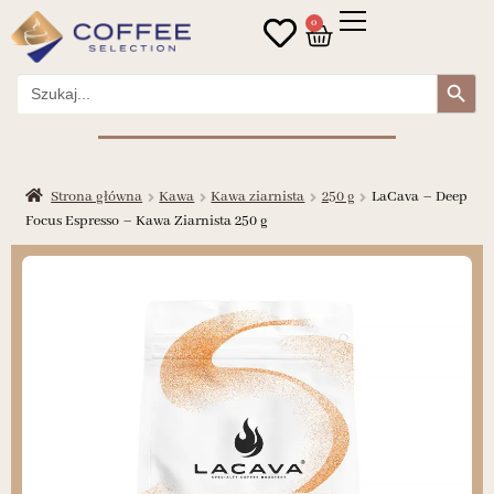
0
Search Button
Search
for:
Strona główna
Kawa
Kawa ziarnista
250 g
LaCava – Deep
Focus Espresso – Kawa Ziarnista 250 g