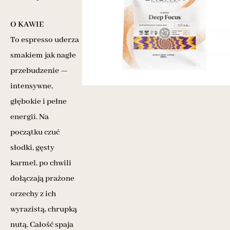
O KAWIE
To espresso uderza
smakiem jak nagłe
przebudzenie —
intensywne,
głębokie i pełne
energii. Na
początku czuć
słodki, gęsty
karmel, po chwili
dołączają prażone
orzechy z ich
wyrazistą, chrupką
nutą. Całość spaja