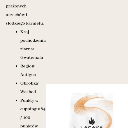
prażonych
orzechów i
słodkiego karmelu.
Kraj
pochodzenia
ziarna:
Gwatemala
Region:
Antigua
Obróbka:
Washed
Punkty w
cuppingu:
84
/ 100
punktów