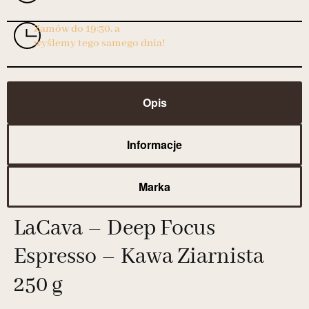
Zamów do 19:30, a
wyślemy tego samego dnia!
Opis
Informacje
Marka
LaCava – Deep Focus
Espresso – Kawa Ziarnista
250 g