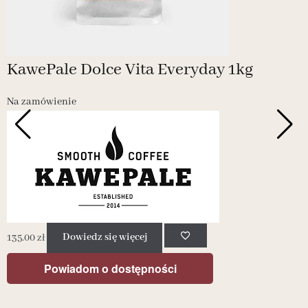
KawePale Dolce Vita Everyday 1kg
Na zamówienie
135.00
zł
Dowiedz się więcej
1
Powiadom o dostępności