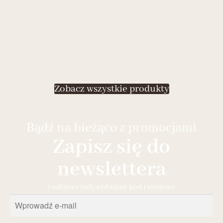
Zobacz wszystkie produkty
Bądź na bieżąco z promocjami
Zapisz się do
newslettera
i odbierz indywidualny kod rabatowy