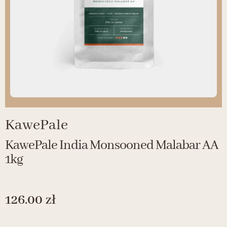
KawePale
KawePale India Monsooned Malabar AA
1kg
126.00
zł