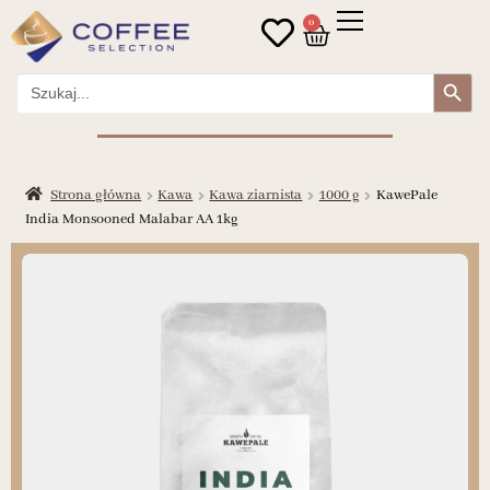
0
Search Button
Search
for:
Strona główna
Kawa
Kawa ziarnista
1000 g
KawePale
India Monsooned Malabar AA 1kg