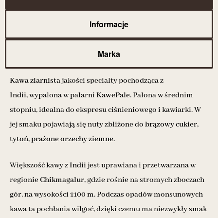
Informacje
Marka
Kawa ziarnista
jakości specialty pochodząca z
Indii,
wypalona w palarni
KawePale
. Palona w średnim
stopniu, idealna do ekspresu ciśnieniowego i kawiarki. W
jej smaku pojawiają się nuty zbliżone do
brązowy cukier,
tytoń, prażone orzechy ziemne.
Większość kawy z
Indii
jest uprawiana i przetwarzana w
regionie
Chikmagalur,
gdzie rośnie na stromych zboczach
gór, na wysokości 1100 m. Podczas opadów monsunowych
kawa ta pochłania wilgoć, dzięki czemu ma niezwykły smak