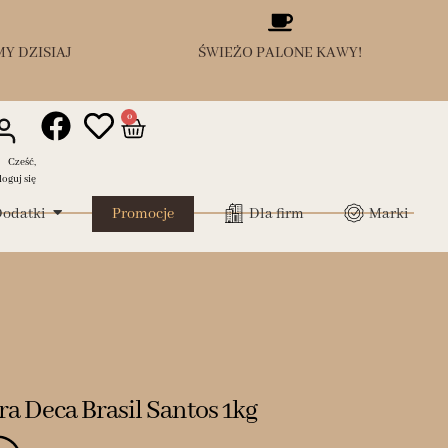
Y DZISIAJ
ŚWIEŻO PALONE KAWY!
0
Cześć,
loguj się
odatki
Promocje
Dla firm
Marki
ra Deca Brasil Santos 1kg