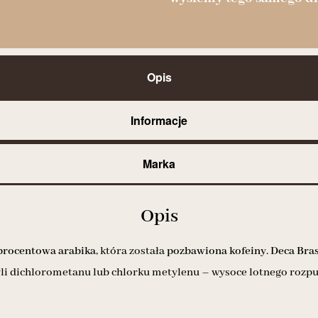
Opis
Informacje
Marka
Opis
procentowa arabika
, która została
pozbawiona kofeiny
.
Deca Bras
yli dichlorometanu lub chlorku metylenu – wysoce lotnego rozp