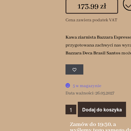
173.99
zł
Cena zawiera podatek VAT
Kawa ziarnista Bazzara Espresso
przygotowana zachwyci nas wyra
Bazzara Deca Brasil Santos
może
5 w magazynie
Data ważności: 26.05.2027
Dodaj do koszyka
Zamów do 19:30, a
wyślemy tego samego dn