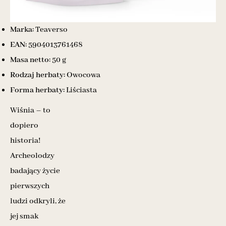
Marka:
Teaverso
EAN:
5904013761468
Masa netto:
50 g
Rodzaj herbaty:
Owocowa
Forma herbaty:
Liściasta
Wiśnia – to
dopiero
historia!
Archeolodzy
badający życie
pierwszych
ludzi odkryli, że
jej smak