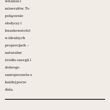
witamin i
minerałów. To
połączenie
słodyczy i
kwaskowatości
w idealnych
proporcjach –
naturalne
źródło energii i
dobrego
samopoczucia o
każdej porze
dnia.