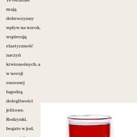
Te ostatnie
mają
dobroczynny
wpływ na wzrok,
wspierają
elastyczność
naczyń
krwionośnych, a
w wersji
suszonej
łagodzą
dolegliwości
jelitowe.
Rodzynki,
bogate w jod,