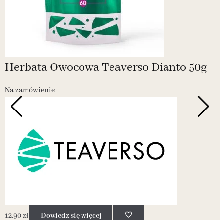
Herbata Owocowa Teaverso Dianto 50g
Na zamówienie
1
12.90
zł
Dowiedz się więcej