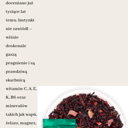
doceniano już
tysiące lat
temu. Instynkt
nie zawiódł –
wiśnie
doskonale
gaszą
pragnienie i są
prawdziwą
skarbnicą
witamin: C, A, E,
K, B6 oraz
minerałów
takich jak wapń,
żelazo, magnez,