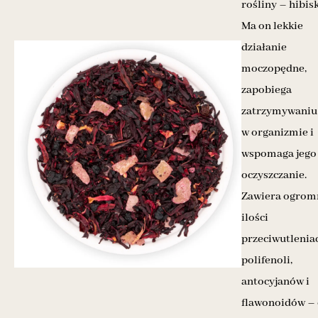
rośliny – hibis
Ma on lekkie
działanie
moczopędne,
zapobiega
zatrzymywaniu
w organizmie i
wspomaga jego
oczyszczanie.
Zawiera ogrom
ilości
przeciwutlenia
polifenoli,
antocyjanów i
flawonoidów – 