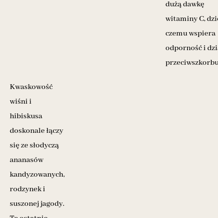
dużą dawkę
witaminy C, dzi
czemu wspiera
odporność i dzi
przeciwszkorb
Kwaskowość
wiśni i
hibiskusa
doskonale łączy
się ze słodyczą
ananasów
kandyzowanych,
rodzynek i
suszonej jagody.