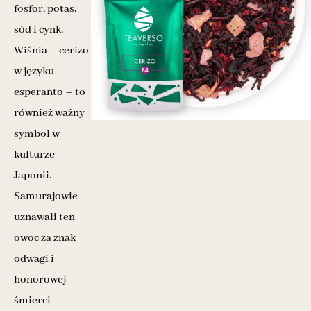
fosfor, potas,
sód i cynk.
Wiśnia – cerizo
w języku
esperanto – to
również ważny
symbol w
kulturze
Japonii.
Samurajowie
uznawali ten
owoc za znak
odwagi i
honorowej
śmierci