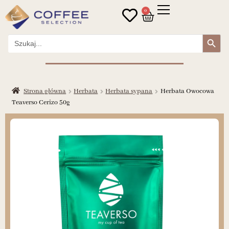
0
Search Button
Search
for:
Strona główna
Herbata
Herbata sypana
Herbata Owocowa
Teaverso Cerizo 50g