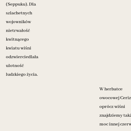
(Seppuku). Dla
szlachetnych
wojowników
nietrwałość
kwitnącego
kwiatu wiśni
odzwierciedlała
ulotność
ludzkiego życia.
W herbatce
owocowej Ceri
oprócz wiśni
znajdziemy tak
moc innej czer