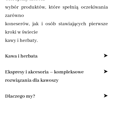
wybór produktów, które spełnią oczekiwania
zarówno
koneserów, jak i osób stawiających pierwsze
kroki w świecie
kawy i herbaty.
Kawa i herbata
Specjalizujemy się w sprzedaży kawy ziarnistej
Ekspresy i akcesoria – kompleksowe
i mielonej online,
rozwiązania dla kawoszy
dostarczając produkty od najlepszych marek z
Dla osób, które pragną cieszyć się kawą jak z
Dlaczego my?
całego świata.
kawiarni, oferujemy
Znajdziesz u nas kawę specialty do domu,
Bogata oferta kaw z polskich palarni i
najlepsze ekspresy do kawy – od ciśnieniowych