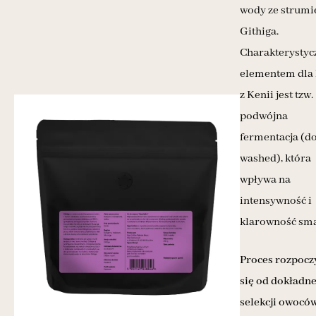
wody ze strumi
Githiga.
Charakterysty
elementem dla
z Kenii jest tzw.
podwójna
fermentacja (d
washed), która
wpływa na
intensywność i
klarowność sm
Proces rozpocz
się od dokładne
selekcji owocó