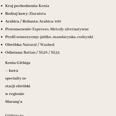
Kraj pochodzenia:
Kenia
Rodzaj kawy:
Ziarnista
Arabica / Robusta:
Arabica: 100
Przeznaczenie:
Espresso, Metody alternatywne
Profil sensoryczny:
jabłko, mandarynka, rodzynki
Obróbka:
Natural / Washed
Odmiana:
Batian / SL28 / SL34
Kenia Githiga
– kawa
specialty ze
stacji obróbki
w regionie
Murang’a
Githiga to