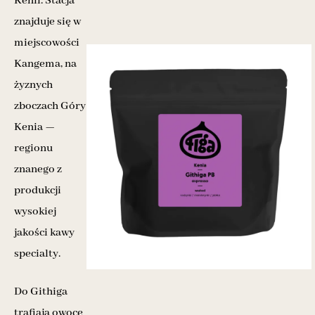
Kenii. Stacja
znajduje się w
miejscowości
Kangema, na
żyznych
zboczach Góry
Kenia —
regionu
znanego z
produkcji
wysokiej
jakości kawy
specialty.
Do Githiga
trafiają owoce