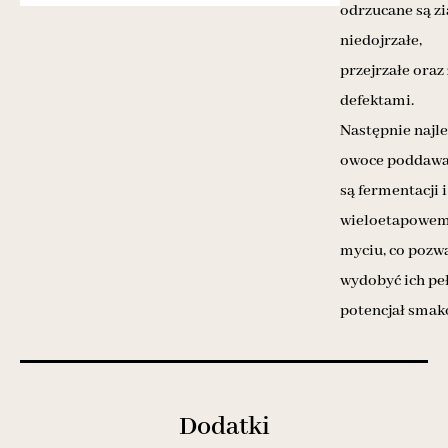
odrzucane są z
niedojrzałe,
przejrzałe oraz 
defektami.
Następnie najl
owoce poddaw
są fermentacji i
wieloetapowe
myciu, co pozw
wydobyć ich pe
potencjał smak
Dodatki