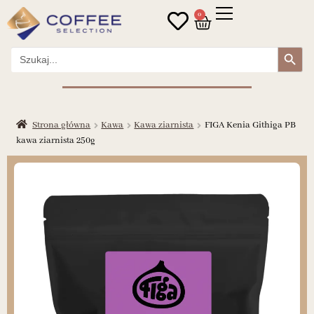
0
Search Button
Search
for:
Strona główna
Kawa
Kawa ziarnista
FIGA Kenia Githiga PB
kawa ziarnista 250g