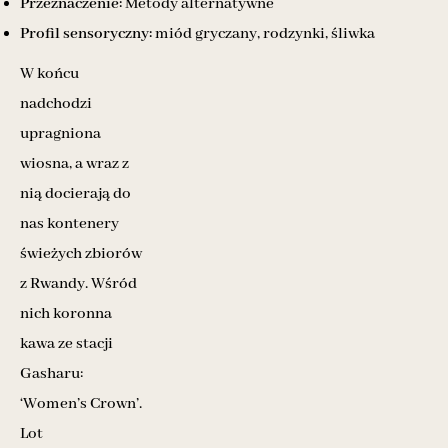
Przeznaczenie:
Metody alternatywne
Profil sensoryczny:
miód gryczany, rodzynki, śliwka
W końcu
nadchodzi
upragniona
wiosna, a wraz z
nią docierają do
nas kontenery
świeżych zbiorów
z Rwandy. Wśród
nich koronna
kawa ze stacji
Gasharu:
‘Women’s Crown’.
Lot