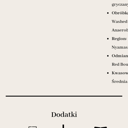
gryczan
Obróbka
Washed
Anaerob
Region:
Nyamas
Odmian
Red Bo
Kwasow
Średnia
Dodatki