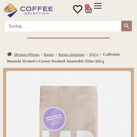
0
Search Button
Search
for:
Strona główna
Kawa
Kawa ziarnista
250 g
Coffeelab
Rwanda Women’s Crown Washed Anaerobic Filter 250 g